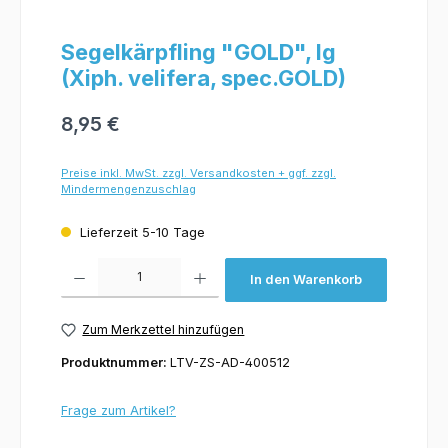
Segelkärpfling "GOLD", lg
(Xiph. velifera, spec.GOLD)
8,95 €
Preise inkl. MwSt. zzgl. Versandkosten + ggf. zzgl.
Mindermengenzuschlag
Lieferzeit 5-10 Tage
Produkt Anzahl: Gib den gewünschten Wert ein oder benutze die Schaltflächen um 
In den Warenkorb
Zum Merkzettel hinzufügen
Produktnummer:
LTV-ZS-AD-400512
Frage zum Artikel?