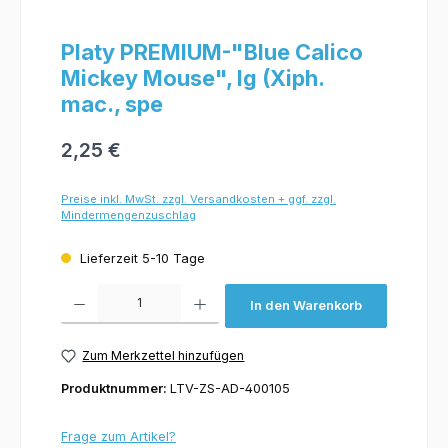
Platy PREMIUM-"Blue Calico
Mickey Mouse", lg (Xiph.
mac., spe
2,25 €
Preise inkl. MwSt. zzgl. Versandkosten + ggf. zzgl.
Mindermengenzuschlag
Lieferzeit 5-10 Tage
Produkt Anzahl: Gib den gewünschten Wert ein oder benutze die Schaltflächen um 
In den Warenkorb
Zum Merkzettel hinzufügen
Produktnummer:
LTV-ZS-AD-400105
Frage zum Artikel?