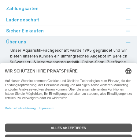
Zahlungsarten
Ladengeschäft
Sicher Einkaufen
Über uns
Unser Aquaristik-Fachgeschäft wurde 1995 gegründet und wir
bieten unseren Kunden ein umfangreiches Angebot im Bereich
Süßwasser- & Meerwasseraquaristik, Online-Shop, Zierfische,
Pflanzen, Aquarienkombinationen, Technikzubehör usw. ! Als
kompetenter Aquaristik-Fachhandelspartner stehen wir Ihnen für
alle Ihre Projekte und Einrichtungs- oder Besatzwünsche zur
Verfügung!
Besuchen Sie uns in unseren Räumlichkeiten oder senden Sie uns
eine E-Mail mit Ihren Wünschen!
Vertrag widerrufen