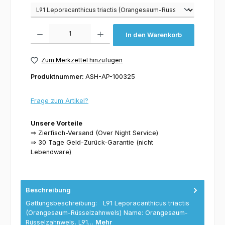
Varianten
Produkt Anzahl: Gib den gewünschten Wert ein oder benutze die Schaltflächen um 
In den Warenkorb
Zum Merkzettel hinzufügen
Produktnummer:
ASH-AP-100325
Frage zum Artikel?
Unsere Vorteile
⇒ Zierfisch-Versand (Over Night Service)
⇒ 30 Tage Geld-Zurück-Garantie (nicht
Lebendware)
Beschreibung
Gattungsbeschreibung: L91 Leporacanthicus triactis
(Orangesaum-Rüsselzahnwels) Name: Orangesaum-
Rüsselzahnwels, L91…
Mehr