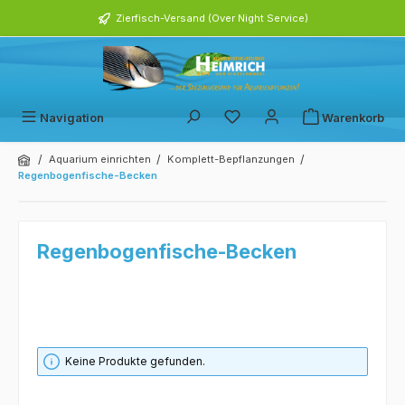
alt springen
Zierfisch-Versand (Over Night Service)
Navigation
Warenkorb
/
/
/
Aquarium einrichten
Komplett-Bepflanzungen
Regenbogenfische-Becken
Regenbogenfische-Becken
Keine Produkte gefunden.