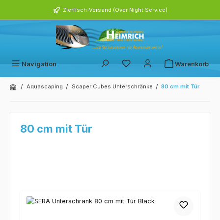
alt springen
Zierfisch-Versand (Over Night Service)
Navigation
Warenkorb
/
/
/
Aquascaping
Scaper Cubes Unterschränke
80 cm mit Tür
80 cm mit Tür