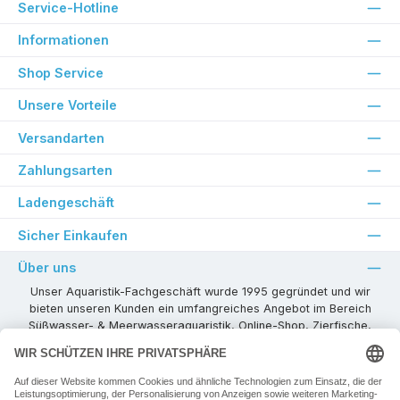
Service-Hotline
Informationen
Shop Service
Unsere Vorteile
Versandarten
Zahlungsarten
Ladengeschäft
Sicher Einkaufen
Über uns
Unser Aquaristik-Fachgeschäft wurde 1995 gegründet und wir
bieten unseren Kunden ein umfangreiches Angebot im Bereich
Süßwasser- & Meerwasseraquaristik, Online-Shop, Zierfische,
Pflanzen, Aquarienkombinationen, Technikzubehör usw. ! Als
kompetenter Aquaristik-Fachhandelspartner stehen wir Ihnen für
alle Ihre Projekte und Einrichtungs- oder Besatzwünsche zur
Verfügung!