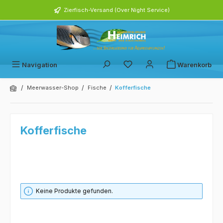
alt springen
Zierfisch-Versand (Over Night Service)
Navigation
Warenkorb
/
/
/
Meerwasser-Shop
Fische
Kofferfische
Kofferfische
Keine Produkte gefunden.