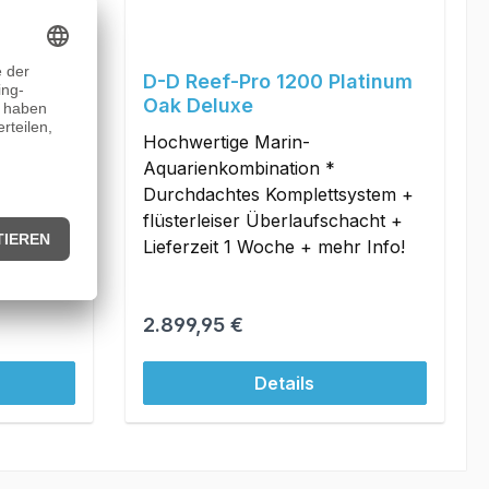
D-D Reef-Pro 1200 Platinum
uxe
Oak Deluxe
Hochwertige Marin-
Aquarienkombination *
ystem +
Durchdachtes Komplettsystem +
hacht +
flüsterleiser Überlaufschacht +
r Info!
Lieferzeit 1 Woche + mehr Info!
Regulärer Preis:
2.899,95 €
Details