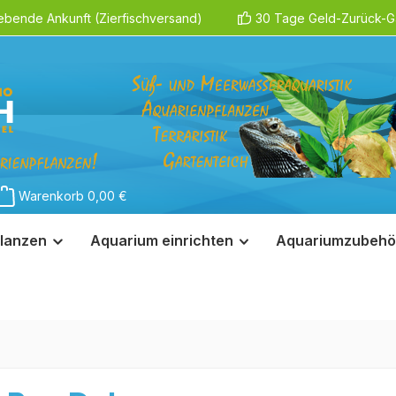
ebende Ankunft (Zierfischversand)
30 Tage Geld-Zurück-Ga
Warenkorb
0,00 €
lanzen
Aquarium einrichten
Aquariumzubehö