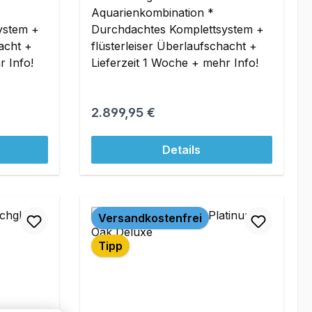
Aquarienkombination *
ystem +
Durchdachtes Komplettsystem +
hacht +
flüsterleiser Überlaufschacht +
r Info!
Lieferzeit 1 Woche + mehr Info!
Regulärer Preis:
2.899,95 €
Details
Versandkostenfrei
Tipp