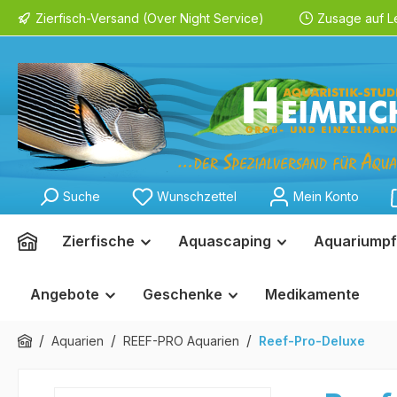
Zierfisch-Versand (Over Night Service)
Zusage auf L
springen
Zur Hauptnavigation springen
Suche
Wunschzettel
Mein Konto
Zierfische
Aquascaping
Aquariumpf
Angebote
Geschenke
Medikamente
/
/
/
Aquarien
REEF-PRO Aquarien
Reef-Pro-Deluxe