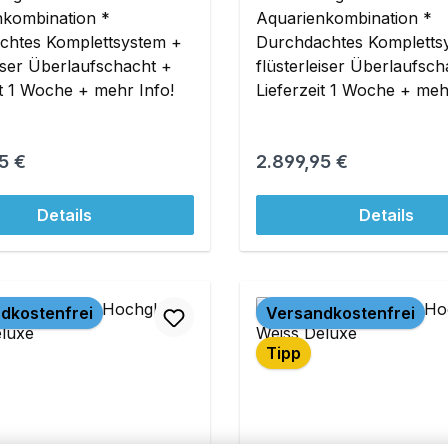
nkombination *
Aquarienkombination *
chtes Komplettsystem +
Durchdachtes Kompletts
eiser Überlaufschacht +
flüsterleiser Überlaufsc
it 1 Woche + mehr Info!
Lieferzeit 1 Woche + meh
r Preis:
Regulärer Preis:
5 €
2.899,95 €
Details
Details
dkostenfrei
Versandkostenfrei
Tipp