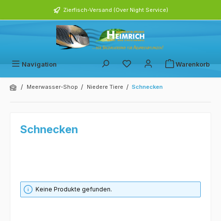
alt springen
Zierfisch-Versand (Over Night Service)
Navigation
Warenkorb
/
/
/
Meerwasser-Shop
Niedere Tiere
Schnecken
Schnecken
Keine Produkte gefunden.