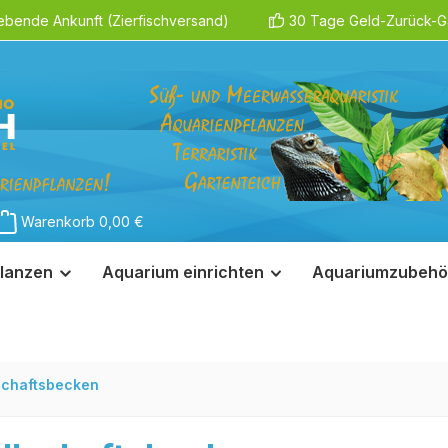
ebende Ankunft (Zierfischversand)
30 Tage Geld-Zurück-Ga
Warenkorb
0,00 €
lanzen
Aquarium einrichten
Aquariumzubehö
schaftsbecken