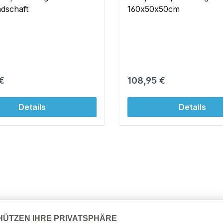
dschaft
160x50x50cm
r Preis:
Regulärer Preis:
€
108,95 €
Details
Details