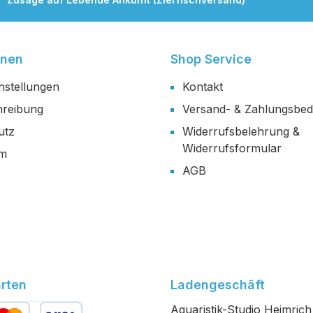
onen
Shop Service
nstellungen
Kontakt
reibung
Versand- & Zahlungsbe
utz
Widerrufsbelehrung &
Widerrufsformular
um
AGB
rten
Ladengeschäft
Aquaristik-Studio Heimrich