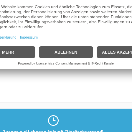
Zusage auf Lebende Ankunft (Zierfischversand)