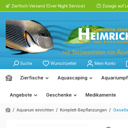
Zierfisch-Versand (Over Night Service)
Zusage auf L
springen
Zur Hauptnavigation springen
Suche
Wunschzettel
Mein Konto
Zierfische
Aquascaping
Aquariumpf
Angebote
Geschenke
Medikamente
/
/
/
Aquarium einrichten
Komplett-Bepflanzungen
Gesell