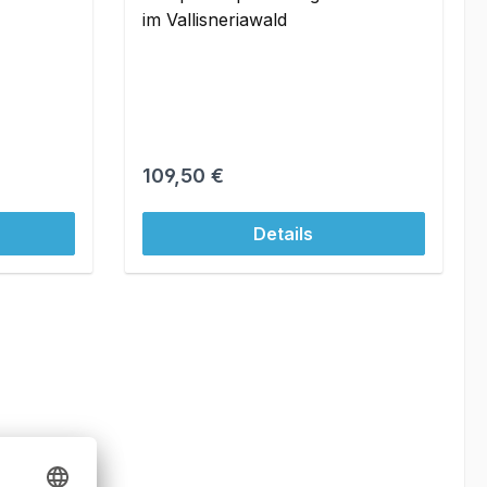
im Vallisneriawald
Regulärer Preis:
109,50 €
Details