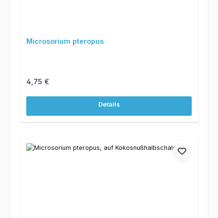
Microsorium pteropus
Regulärer Preis:
4,75 €
Details