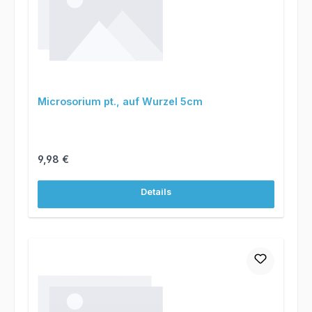
Microsorium pt., auf Wurzel 5cm
Regulärer Preis:
9,98 €
Details