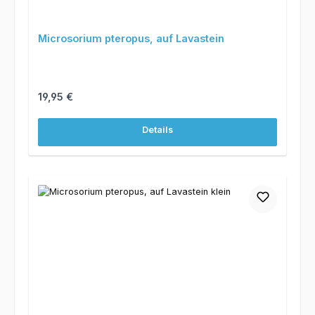
Microsorium pteropus, auf Lavastein
Regulärer Preis:
19,95 €
Details