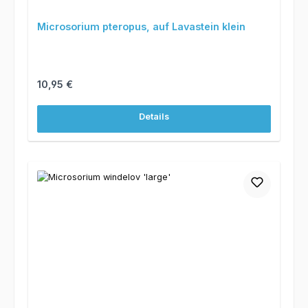
Microsorium pteropus, auf Lavastein klein
Regulärer Preis:
10,95 €
Details