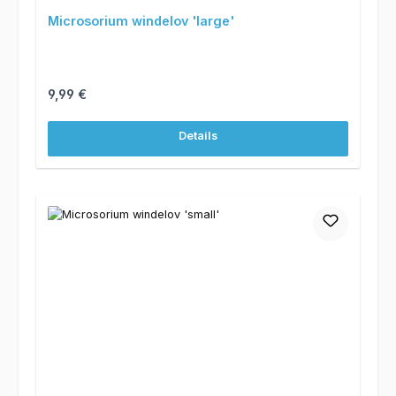
Microsorium windelov 'large'
Regulärer Preis:
9,99 €
Details