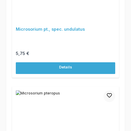
Microsorium pt., spec. undulatus
Regulärer Preis:
5,75 €
Details