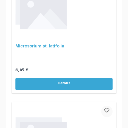
Microsorium pt. latifolia
Regulärer Preis:
5,49 €
Details