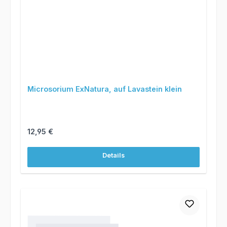
Microsorium ExNatura, auf Lavastein klein
Regulärer Preis:
12,95 €
Details