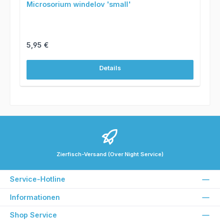
Microsorium windelov 'small'
Regulärer Preis:
5,95 €
Details
Zierfisch-Versand (Over Night Service)
Service-Hotline
Informationen
Shop Service