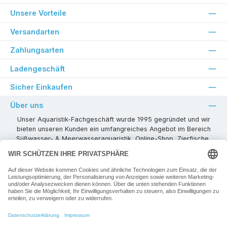
Unsere Vorteile
Versandarten
Zahlungsarten
Ladengeschäft
Sicher Einkaufen
Über uns
Unser Aquaristik-Fachgeschäft wurde 1995 gegründet und wir
bieten unseren Kunden ein umfangreiches Angebot im Bereich
Süßwasser- & Meerwasseraquaristik, Online-Shop, Zierfische,
Pflanzen, Aquarienkombinationen, Technikzubehör usw. ! Als
kompetenter Aquaristik-Fachhandelspartner stehen wir Ihnen für
alle Ihre Projekte und Einrichtungs- oder Besatzwünsche zur
Verfügung!
Besuchen Sie uns in unseren Räumlichkeiten oder senden Sie uns
eine E-Mail mit Ihren Wünschen!