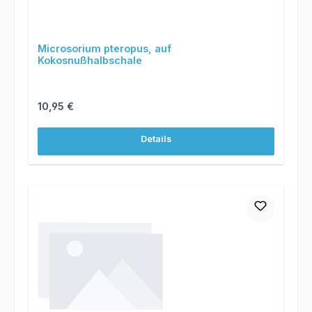
Microsorium pteropus, auf
Kokosnußhalbschale
Regulärer Preis:
10,95 €
Details