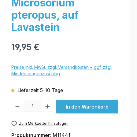
Microsorium
pteropus, auf
Lavastein
19,95 €
Preise inkl. MwSt. zzgl. Versandkosten + ggf. zzgl.
Mindermengenzuschlag
Lieferzeit 5-10 Tage
Produkt Anzahl: Gib den gewünschten Wert ein oder benutze die Schal
In den Warenkorb
Zum Merkzettel hinzufügen
Produktnummer:
M11441