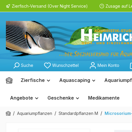
Zierfisch-Versand (Over Night Service)
Zusage auf L
springen
Zur Hauptnavigation springen
Suche
Wunschzettel
Mein Konto
Zierfische
Aquascaping
Aquariumpf
Angebote
Geschenke
Medikamente
/
/
/
Aquariumpflanzen
Standardpflanzen M
Microsorium