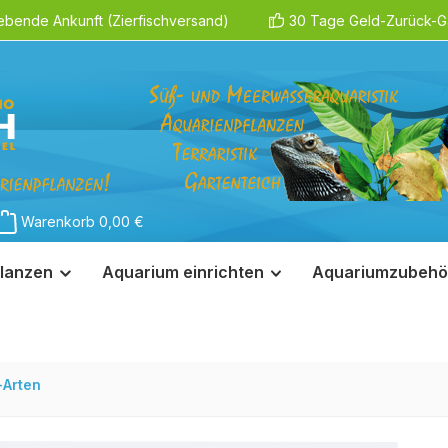
ebende Ankunft (Zierfischversand)
30 Tage Geld-Zurück-Ga
Warenkorb
0,00 €
lanzen
Aquarium einrichten
Aquariumzubehö
-Arten