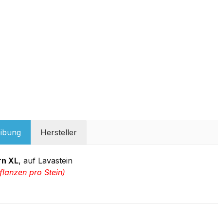
ibung
Hersteller
rn XL
, auf Lavastein
flanzen pro Stein)