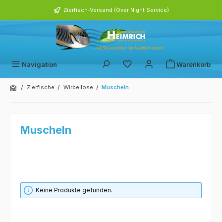
alt springen
Zierfisch-Versand (Over Night Service)
Navigation
Warenkorb
/
/
/
Zierfische
Wirbellose
Muscheln
Muscheln
Keine Produkte gefunden.