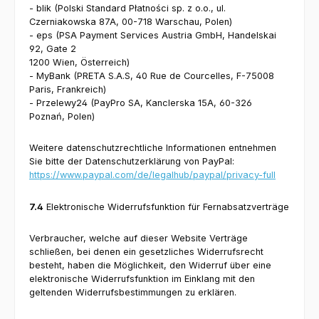
- blik (Polski Standard Płatności sp. z o.o., ul.
Czerniakowska 87A, 00-718 Warschau, Polen)
- eps (PSA Payment Services Austria GmbH, Handelskai
92, Gate 2
1200 Wien, Österreich)
- MyBank (PRETA S.A.S, 40 Rue de Courcelles, F-75008
Paris, Frankreich)
- Przelewy24 (PayPro SA, Kanclerska 15A, 60-326
Poznań, Polen)
Weitere datenschutzrechtliche Informationen entnehmen
Sie bitte der Datenschutzerklärung von PayPal:
https://www.paypal.com/de/legalhub/paypal/privacy-full
7.4
Elektronische Widerrufsfunktion für Fernabsatzverträge
Verbraucher, welche auf dieser Website Verträge
schließen, bei denen ein gesetzliches Widerrufsrecht
besteht, haben die Möglichkeit, den Widerruf über eine
elektronische Widerrufsfunktion im Einklang mit den
geltenden Widerrufsbestimmungen zu erklären.