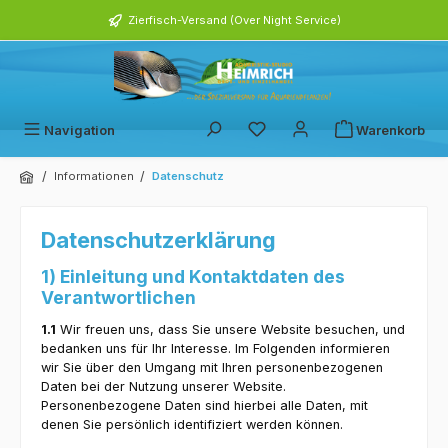
alt springen
Zierfisch-Versand (Over Night Service)
Navigation
Warenkorb
/
/
Informationen
Datenschutz
Datenschutzerklärung
1) Einleitung und Kontaktdaten des
Verantwortlichen
1.1
Wir freuen uns, dass Sie unsere Website besuchen, und
bedanken uns für Ihr Interesse. Im Folgenden informieren
wir Sie über den Umgang mit Ihren personenbezogenen
Daten bei der Nutzung unserer Website.
Personenbezogene Daten sind hierbei alle Daten, mit
denen Sie persönlich identifiziert werden können.