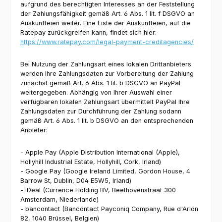
aufgrund des berechtigten Interesses an der Feststellung
der Zahlungsfähigkeit gemäß Art. 6 Abs. 1 lit. f DSGVO an
Auskunfteien weiter. Eine Liste der Auskunfteien, auf die
Ratepay zurückgreifen kann, findet sich hier:
https://www.ratepay.com/legal-payment-creditagencies/
Bei Nutzung der Zahlungsart eines lokalen Drittanbieters
werden Ihre Zahlungsdaten zur Vorbereitung der Zahlung
zunächst gemäß Art. 6 Abs. 1 lit. b DSGVO an PayPal
weitergegeben. Abhängig von Ihrer Auswahl einer
verfügbaren lokalen Zahlungsart übermittelt PayPal Ihre
Zahlungsdaten zur Durchführung der Zahlung sodann
gemäß Art. 6 Abs. 1 lit. b DSGVO an den entsprechenden
Anbieter:
- Apple Pay (Apple Distribution International (Apple),
Hollyhill Industrial Estate, Hollyhill, Cork, Irland)
- Google Pay (Google Ireland Limited, Gordon House, 4
Barrow St, Dublin, D04 E5W5, Irland)
- iDeal (Currence Holding BV, Beethovenstraat 300
Amsterdam, Niederlande)
- bancontact (Bancontact Payconiq Company, Rue d'Arlon
82, 1040 Brüssel, Belgien)