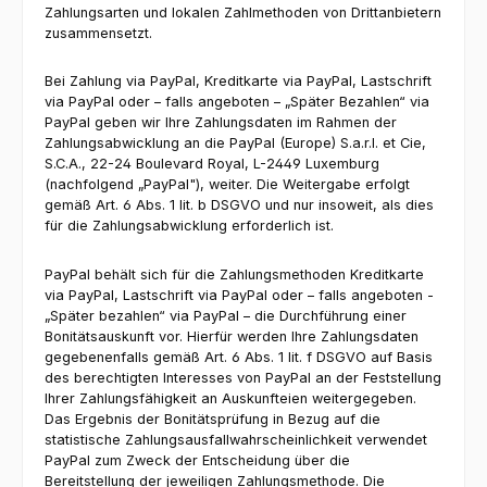
Zahlungsarten und lokalen Zahlmethoden von Drittanbietern
zusammensetzt.
Bei Zahlung via PayPal, Kreditkarte via PayPal, Lastschrift
via PayPal oder – falls angeboten – „Später Bezahlen“ via
PayPal geben wir Ihre Zahlungsdaten im Rahmen der
Zahlungsabwicklung an die PayPal (Europe) S.a.r.l. et Cie,
S.C.A., 22-24 Boulevard Royal, L-2449 Luxemburg
(nachfolgend „PayPal"), weiter. Die Weitergabe erfolgt
gemäß Art. 6 Abs. 1 lit. b DSGVO und nur insoweit, als dies
für die Zahlungsabwicklung erforderlich ist.
PayPal behält sich für die Zahlungsmethoden Kreditkarte
via PayPal, Lastschrift via PayPal oder – falls angeboten -
„Später bezahlen“ via PayPal – die Durchführung einer
Bonitätsauskunft vor. Hierfür werden Ihre Zahlungsdaten
gegebenenfalls gemäß Art. 6 Abs. 1 lit. f DSGVO auf Basis
des berechtigten Interesses von PayPal an der Feststellung
Ihrer Zahlungsfähigkeit an Auskunfteien weitergegeben.
Das Ergebnis der Bonitätsprüfung in Bezug auf die
statistische Zahlungsausfallwahrscheinlichkeit verwendet
PayPal zum Zweck der Entscheidung über die
Bereitstellung der jeweiligen Zahlungsmethode. Die