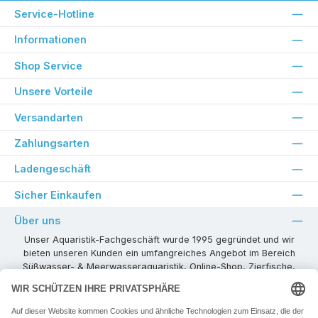
Service-Hotline
Informationen
Shop Service
Unsere Vorteile
Versandarten
Zahlungsarten
Ladengeschäft
Sicher Einkaufen
Über uns
Unser Aquaristik-Fachgeschäft wurde 1995 gegründet und wir
bieten unseren Kunden ein umfangreiches Angebot im Bereich
Süßwasser- & Meerwasseraquaristik, Online-Shop, Zierfische,
Pflanzen, Aquarienkombinationen, Technikzubehör usw. ! Als
kompetenter Aquaristik-Fachhandelspartner stehen wir Ihnen für
alle Ihre Projekte und Einrichtungs- oder Besatzwünsche zur