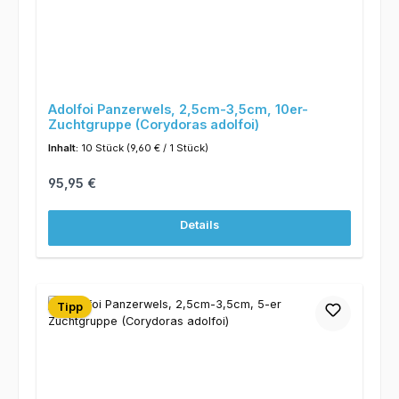
Adolfoi Panzerwels, 2,5cm-3,5cm, 10er-
Zuchtgruppe (Corydoras adolfoi)
Inhalt:
10 Stück
(9,60 € / 1 Stück)
Regulärer Preis:
95,95 €
Details
Tipp