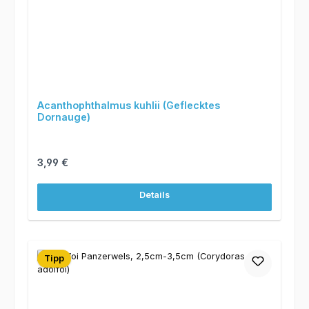
Acanthophthalmus kuhlii (Geflecktes
Dornauge)
Regulärer Preis:
3,99 €
Details
Tipp