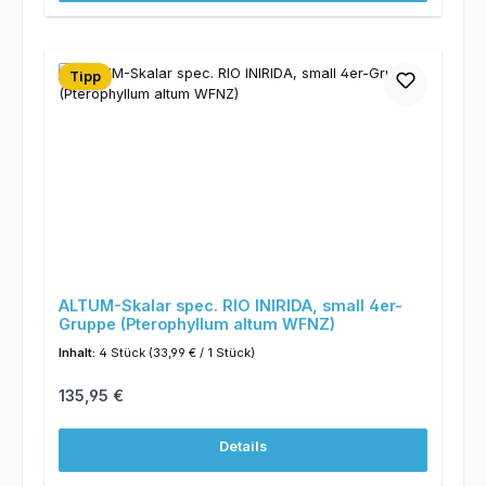
Tipp
ALTUM-Skalar spec. RIO INIRIDA, small 4er-
Gruppe (Pterophyllum altum WFNZ)
Inhalt:
4 Stück
(33,99 € / 1 Stück)
Regulärer Preis:
135,95 €
Details