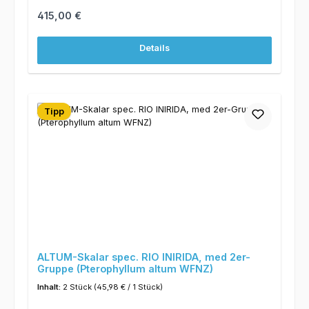
Regulärer Preis:
415,00 €
Details
Tipp
ALTUM-Skalar spec. RIO INIRIDA, med 2er-
Gruppe (Pterophyllum altum WFNZ)
Inhalt:
2 Stück
(45,98 € / 1 Stück)