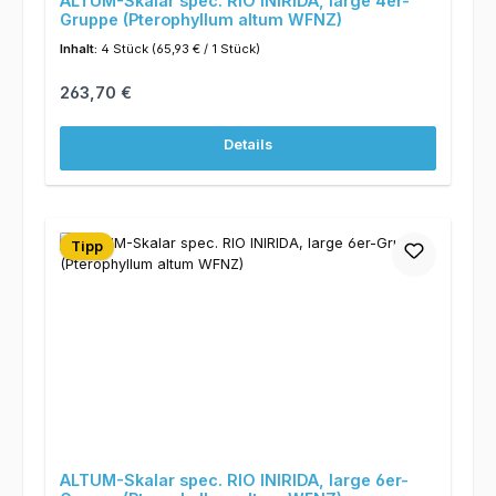
ALTUM-Skalar spec. RIO INIRIDA, large 4er-
Gruppe (Pterophyllum altum WFNZ)
Inhalt:
4 Stück
(65,93 € / 1 Stück)
Regulärer Preis:
263,70 €
Details
Tipp
ALTUM-Skalar spec. RIO INIRIDA, large 6er-