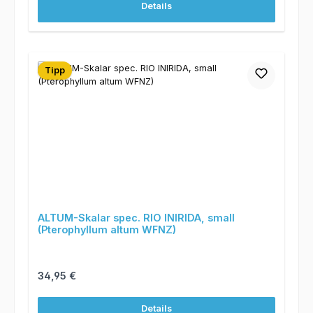
Details
Tipp
ALTUM-Skalar spec. RIO INIRIDA, small
(Pterophyllum altum WFNZ)
Regulärer Preis:
34,95 €
Details