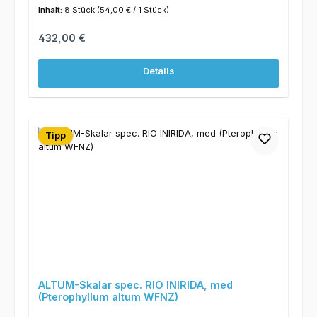
Inhalt:
8 Stück
(54,00 € / 1 Stück)
Regulärer Preis:
432,00 €
Details
Tipp
ALTUM-Skalar spec. RIO INIRIDA, med
(Pterophyllum altum WFNZ)