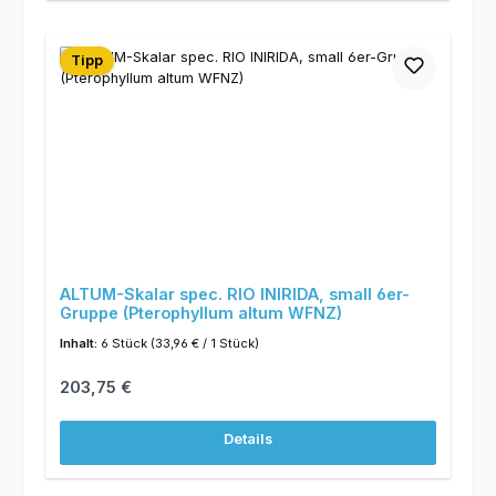
Tipp
ALTUM-Skalar spec. RIO INIRIDA, small 6er-
Gruppe (Pterophyllum altum WFNZ)
Inhalt:
6 Stück
(33,96 € / 1 Stück)
Regulärer Preis:
203,75 €
Details