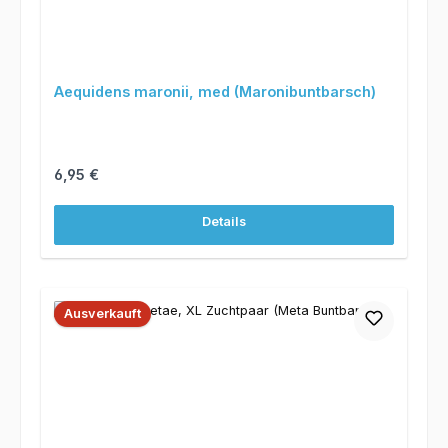
Aequidens maronii, med (Maronibuntbarsch)
Regulärer Preis:
6,95 €
Details
Ausverkauft