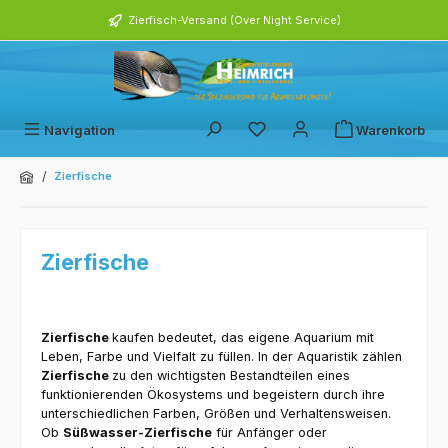
alt springen
Zierfisch-Versand (Over Night Service)
Navigation
Warenkorb
/
Zierfische
Zierfische
Zierfische
kaufen bedeutet, das eigene Aquarium mit
Leben, Farbe und Vielfalt zu füllen. In der Aquaristik zählen
Zierfische
zu den wichtigsten Bestandteilen eines
funktionierenden Ökosystems und begeistern durch ihre
unterschiedlichen Farben, Größen und Verhaltensweisen.
Ob
Süßwasser-Zierfische
für Anfänger oder