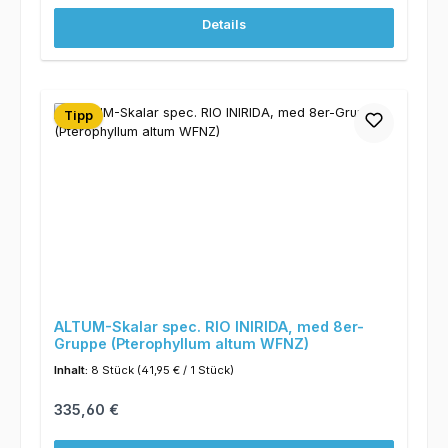
Details
Tipp
ALTUM-Skalar spec. RIO INIRIDA, med 8er-
Gruppe (Pterophyllum altum WFNZ)
Inhalt:
8 Stück
(41,95 € / 1 Stück)
Regulärer Preis:
335,60 €