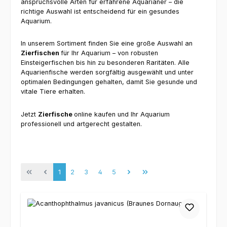
anspruchsvolle Arten für erfahrene Aquarianer – die
richtige Auswahl ist entscheidend für ein gesundes
Aquarium.
In unserem Sortiment finden Sie eine große Auswahl an
Zierfischen
für Ihr Aquarium – von robusten
Einsteigerfischen bis hin zu besonderen Raritäten. Alle
Aquarienfische werden sorgfältig ausgewählt und unter
optimalen Bedingungen gehalten, damit Sie gesunde und
vitale Tiere erhalten.
Jetzt
Zierfische
online kaufen und Ihr Aquarium
professionell und artgerecht gestalten.
Seite
Seite
Seite
Seite
Seite
1
2
3
4
5