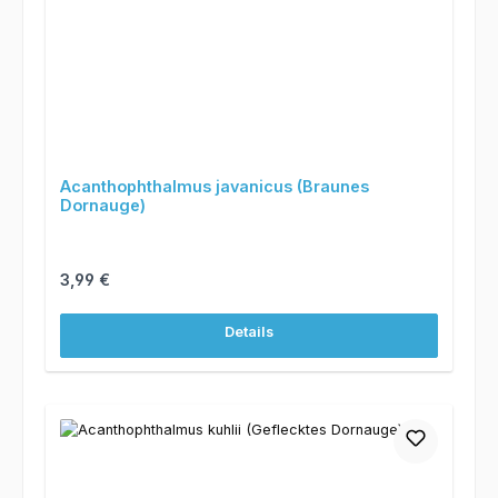
Acanthophthalmus javanicus (Braunes
Dornauge)
Regulärer Preis:
3,99 €
Details