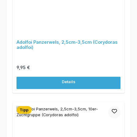
Adolfoi Panzerwels, 2,5cm-3,5cm (Corydoras
adolfoi)
Regulärer Preis:
9,95 €
Details
Tipp