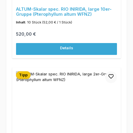
ALTUM-Skalar spec. RIO INIRIDA, large 10er-
Gruppe (Pterophyllum altum WFNZ)
Inhalt:
10 Stück
(52,00 € / 1 Stück)
Regulärer Preis:
520,00 €
Details
Tipp