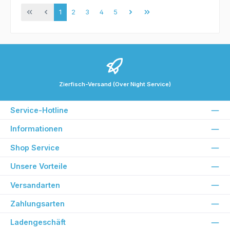
Seite
Seite
Seite
Seite
Seite
1
2
3
4
5
Zierfisch-Versand (Over Night Service)
Service-Hotline
Informationen
Shop Service
Unsere Vorteile
Versandarten
Zahlungsarten
Ladengeschäft