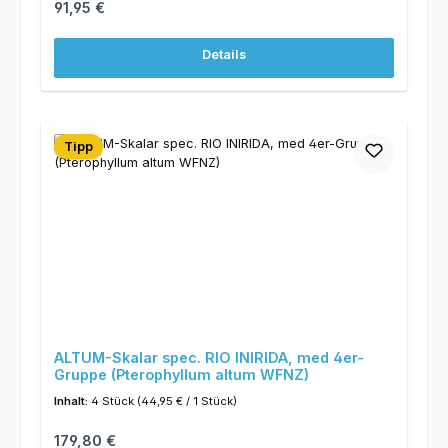
Regulärer Preis:
91,95 €
Details
Tipp
ALTUM-Skalar spec. RIO INIRIDA, med 4er-
Gruppe (Pterophyllum altum WFNZ)
Inhalt:
4 Stück
(44,95 € / 1 Stück)
Regulärer Preis:
179,80 €