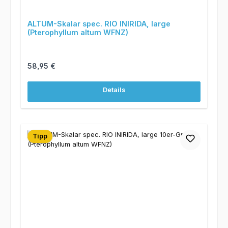
ALTUM-Skalar spec. RIO INIRIDA, large
(Pterophyllum altum WFNZ)
Regulärer Preis:
58,95 €
Details
Tipp