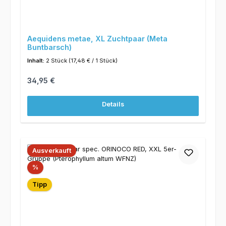
Aequidens metae, XL Zuchtpaar (Meta
Buntbarsch)
Inhalt:
2 Stück
(17,48 € / 1 Stück)
Regulärer Preis:
34,95 €
Details
Ausverkauft
Rabatt
%
Tipp