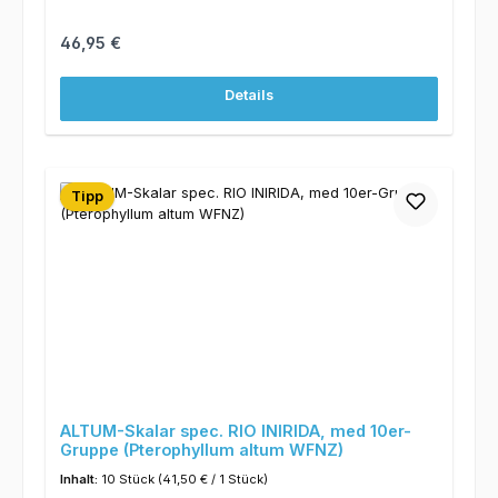
Regulärer Preis:
46,95 €
Details
Tipp
ALTUM-Skalar spec. RIO INIRIDA, med 10er-
Gruppe (Pterophyllum altum WFNZ)
Inhalt:
10 Stück
(41,50 € / 1 Stück)