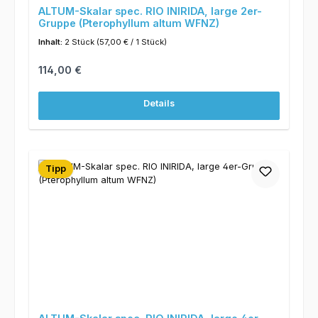
ALTUM-Skalar spec. RIO INIRIDA, large 2er-
Gruppe (Pterophyllum altum WFNZ)
Inhalt:
2 Stück
(57,00 € / 1 Stück)
Regulärer Preis:
114,00 €
Details
Tipp