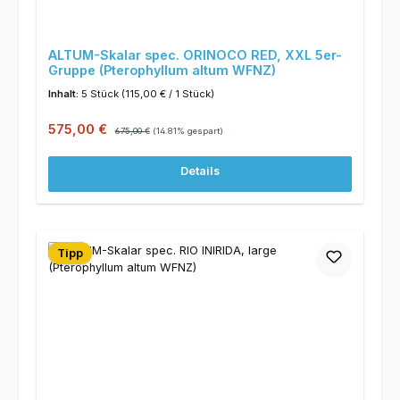
ALTUM-Skalar spec. ORINOCO RED, XXL 5er-
Gruppe (Pterophyllum altum WFNZ)
Inhalt:
5 Stück
(115,00 € / 1 Stück)
Verkaufspreis:
Regulärer Preis:
575,00 €
675,00 €
(14.81% gespart)
Details
Tipp