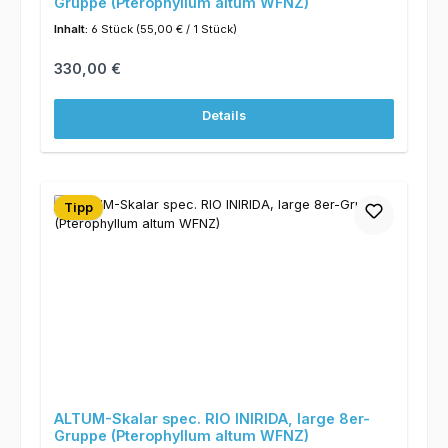
Gruppe (Pterophyllum altum WFNZ)
Inhalt:
6 Stück
(55,00 € / 1 Stück)
Regulärer Preis:
330,00 €
Details
Tipp
ALTUM-Skalar spec. RIO INIRIDA, large 8er-
Gruppe (Pterophyllum altum WFNZ)