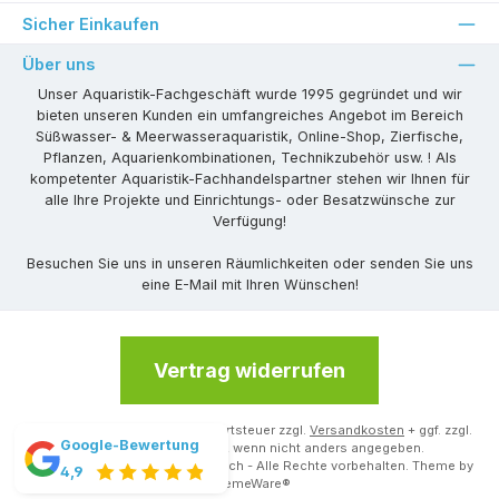
Sicher Einkaufen
Über uns
Unser Aquaristik-Fachgeschäft wurde 1995 gegründet und wir
bieten unseren Kunden ein umfangreiches Angebot im Bereich
Süßwasser- & Meerwasseraquaristik, Online-Shop, Zierfische,
Pflanzen, Aquarienkombinationen, Technikzubehör usw. ! Als
kompetenter Aquaristik-Fachhandelspartner stehen wir Ihnen für
alle Ihre Projekte und Einrichtungs- oder Besatzwünsche zur
Verfügung!
Besuchen Sie uns in unseren Räumlichkeiten oder senden Sie uns
eine E-Mail mit Ihren Wünschen!
Vertrag widerrufen
Alle Preise inkl. gesetzl. Mehrwertsteuer zzgl.
Versandkosten
+ ggf. zzgl.
Google-Bewertung
Mindermengenzuschlag, wenn nicht anders angegeben.
© 2026 Aquaristik-Studio Heimrich - Alle Rechte vorbehalten. Theme by
4,9
ThemeWare®