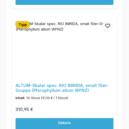
Tipp
ALTUM-Skalar spec. RIO INIRIDA, small 10er-
Gruppe (Pterophyllum altum WFNZ)
Inhalt:
10 Stück
(31,10 € / 1 Stück)
Regulärer Preis:
310,95 €
Details