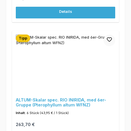
Details
Tipp
ALTUM-Skalar spec. RIO INIRIDA, med 6er-
Gruppe (Pterophyllum altum WFNZ)
Inhalt:
6 Stück
(43,95 € / 1 Stück)
Regulärer Preis:
263,70 €