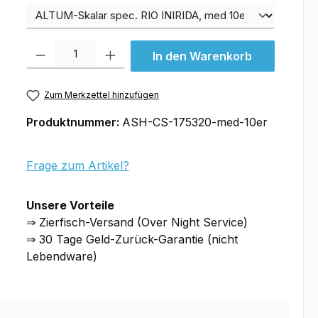
Varianten
Produkt Anzahl: Gib den gewünschten Wert ein oder benutze die Schal
In den Warenkorb
Zum Merkzettel hinzufügen
Produktnummer:
ASH-CS-175320-med-10er
Frage zum Artikel?
Unsere Vorteile
⇒ Zierfisch-Versand (Over Night Service)
⇒ 30 Tage Geld-Zurück-Garantie (nicht
Lebendware)