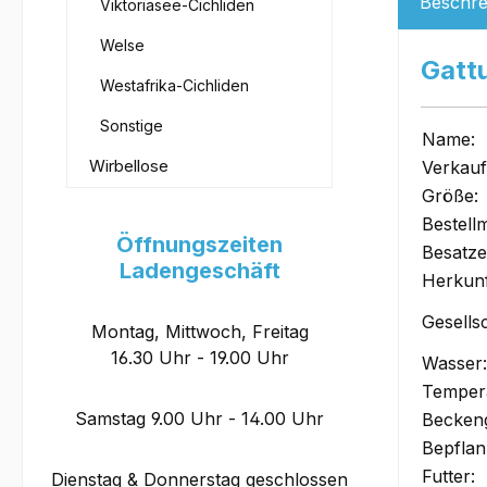
Beschre
Viktoriasee-Cichliden
Welse
Gatt
Westafrika-Cichliden
Sonstige
Name:
Wirbellose
Verkauf
Größe:
Bestell
Öffnungszeiten
Besatz
Ladengeschäft
Herkunf
Gesells
Montag, Mittwoch, Freitag
16.30 Uhr - 19.00 Uhr
Wasser:
Tempera
Samstag 9.00 Uhr - 14.00 Uhr
Becken
Bepflan
Futter:
Dienstag & Donnerstag geschlossen