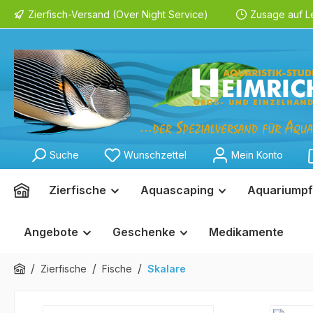
Zierfisch-Versand (Over Night Service)
Zusage auf L
springen
Zur Hauptnavigation springen
Suche
Wunschzettel
Mein Konto
Zierfische
Aquascaping
Aquariumpf
Angebote
Geschenke
Medikamente
/
/
/
Zierfische
Fische
Skalare