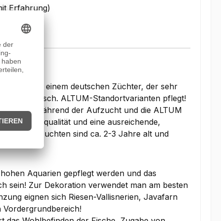
it Erfahrung)
mmen von einem deutschen Züchter, der sehr
nd auch versch. ALTUM-Standortvarianten pflegt!
ntwicklung während der Aufzucht und die ALTUM
hohe Wasserqualität und eine ausreichende,
ieser Nachzuchten sind ca. 2-3 Jahre alt und
, hohen Aquarien gepflegt werden und das
ch sein! Zur Dekoration verwendet man am besten
zung eignen sich Riesen-Vallisnerien, Javafarn
 Vordergrundbereich!
ert das Wohlbefinden der Fische, Zugabe von