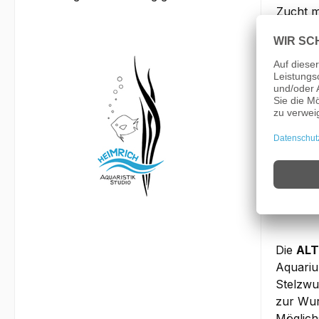
Zucht m
Garnele
Wasserh
Bemer
Die hie
viel Er
Seine N
entwick
abwechs
haben e
Die
ALT
Aquariu
Stelzwu
zur Wur
Möglich