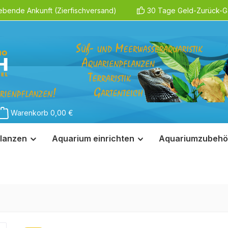
ebende Ankunft (Zierfischversand)
30 Tage Geld-Zurück-Ga
Warenkorb
0,00 €
lanzen
Aquarium einrichten
Aquariumzubehö