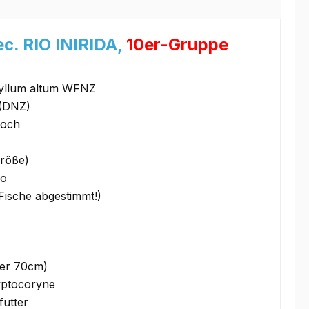
c. RIO INIRIDA,
10er-Gruppe
hyllum altum WFNZ
(DNZ)
hoch
röße)
co
Fische abgestimmt!)
ser 70cm)
ryptocoryne
futter