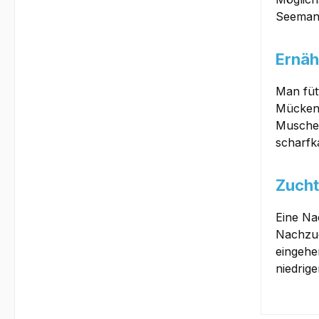
Seemand
Ernäh
Man füt
Mückenl
Muschel
scharfk
Zucht
Eine Na
Nachzuc
eingehe
niedrig