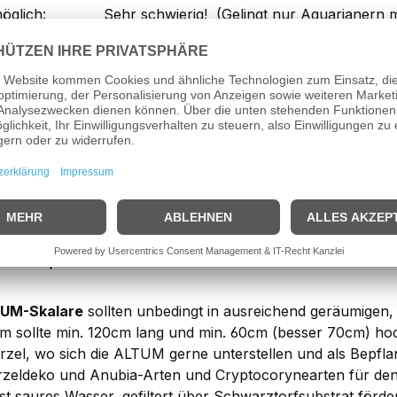
öglich:
Sehr schwierig! (Gelingt nur Aquarianern m
nverträglich:
Nein
ärte:
3° - 15°dGH, 2° - 4° dKH
kung: ALTUM-Skalar spec. Rio Inirida
r angebotenen
ALTUM-Skalare spec. Rio Inirida
(WFNZ) sta
fahrung in der Zucht von Altum-Skalaren aufweisen kann u
achzuchttiere zeigen eine schöne, gleichmäßige Größene
eln sich nur Größengleich, wenn für eine gleichbleibende 
lungsreiche Enährung gewährleistet wird! Die Elterntiere d
ine Körperhöhe von ca. 30cm!
UM-Skalare
sollten unbedingt in ausreichend geräumigen
m sollte min. 120cm lang und min. 60cm (besser 70cm) ho
rzel, wo sich die ALTUM gerne unterstellen und als Bepflan
zeldeko und Anubia-Arten und Cryptocorynearten für den
st saures Wasser, gefiltert über Schwarztorfsubstrat förd