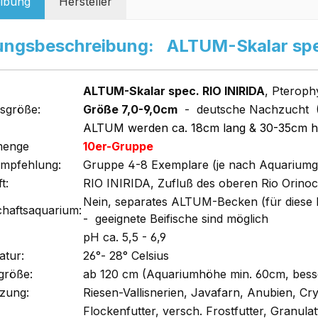
ibung
Hersteller
ungsbeschreibung: ALTUM-Skalar spe
ALTUM-Skalar spec. RIO INIRIDA
, Pterop
sgröße:
Größe 7,0-9,0cm
- deutsche Nachzucht 
ALTUM werden ca. 18cm lang & 30-35cm 
menge
10er-Gruppe
empfehlung:
Gruppe 4-8 Exemplare (je nach Aquariumg
t:
RIO INIRIDA, Zufluß des oberen Rio Orino
Nein, separates ALTUM-Becken (für diese 
chaftsaquarium:
- geeignete Beifische sind möglich
pH ca. 5,5 - 6,9
tur:
26°- 28° Celsius
größe:
ab 120 cm (Aquariumhöhe min. 60cm, bes
zung:
Riesen-Vallisnerien, Javafarn, Anubien, C
Flockenfutter, versch. Frostfutter, Granulat