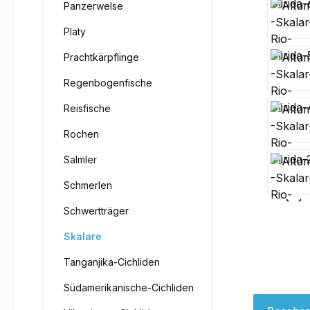
Panzerwelse
Platy
Prachtkärpflinge
Regenbogenfische
Reisfische
Rochen
Salmler
Schmerlen
Schwertträger
Skalare
Tanganjika-Cichliden
Südamerikanische-Cichliden