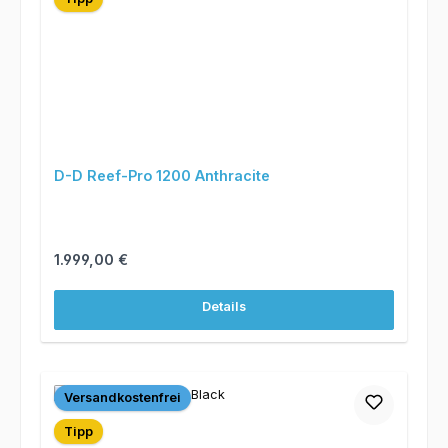
D-D Reef-Pro 1200 Anthracite
Regulärer Preis:
1.999,00 €
Details
Versandkostenfrei
Tipp