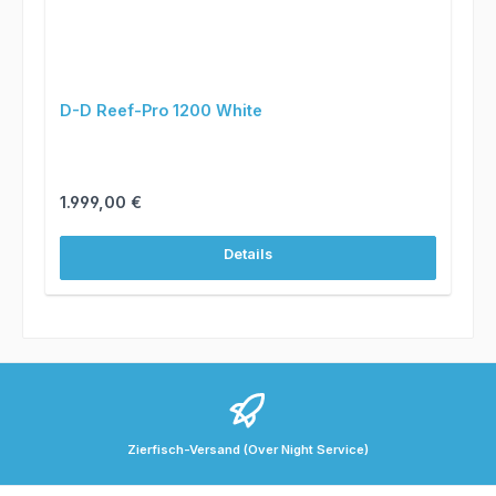
D-D Reef-Pro 1200 White
Regulärer Preis:
1.999,00 €
Details
Zierfisch-Versand (Over Night Service)