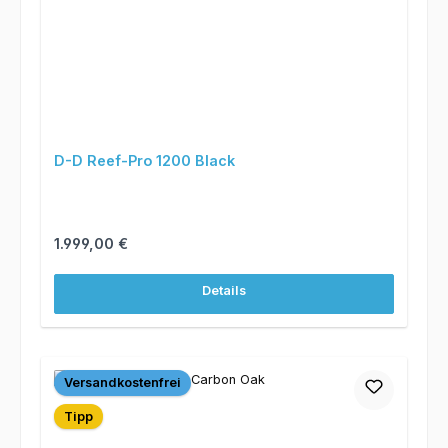
D-D Reef-Pro 1200 Black
Regulärer Preis:
1.999,00 €
Details
Versandkostenfrei
Tipp