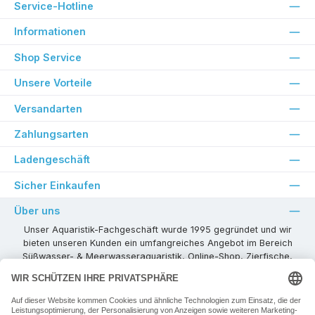
Service-Hotline
Informationen
Shop Service
Unsere Vorteile
Versandarten
Zahlungsarten
Ladengeschäft
Sicher Einkaufen
Über uns
Unser Aquaristik-Fachgeschäft wurde 1995 gegründet und wir
bieten unseren Kunden ein umfangreiches Angebot im Bereich
Süßwasser- & Meerwasseraquaristik, Online-Shop, Zierfische,
Pflanzen, Aquarienkombinationen, Technikzubehör usw. ! Als
kompetenter Aquaristik-Fachhandelspartner stehen wir Ihnen für
alle Ihre Projekte und Einrichtungs- oder Besatzwünsche zur
Verfügung!