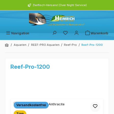
alt springen
Zierfisch-Versand (Over Night Service)
Navigation
Warenkorb
/
/
/
/
Aquarien
REEF-PRO Aquarien
Reef-Pro
Reef-Pro-1200
Reef-Pro-1200
Versandkostenfrei
Tipp