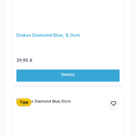
Diskus Diamond Blue, 8,0cm
Regulärer Preis:
39,95 €
Details
Tipp