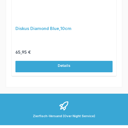
Diskus Diamond Blue,10cm
Regulärer Preis:
65,95 €
Details
Zierfisch-Versand (Over Night Service)