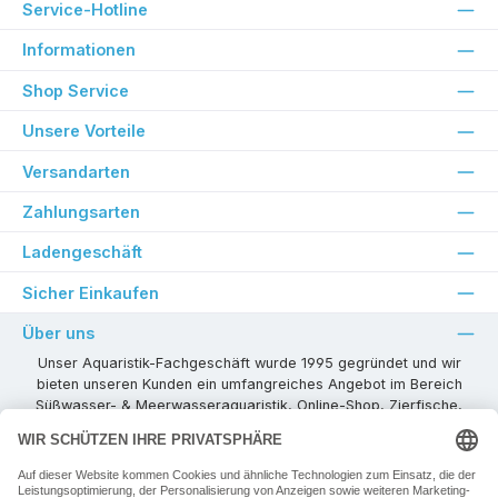
Service-Hotline
Informationen
Shop Service
Unsere Vorteile
Versandarten
Zahlungsarten
Ladengeschäft
Sicher Einkaufen
Über uns
Unser Aquaristik-Fachgeschäft wurde 1995 gegründet und wir
bieten unseren Kunden ein umfangreiches Angebot im Bereich
Süßwasser- & Meerwasseraquaristik, Online-Shop, Zierfische,
Pflanzen, Aquarienkombinationen, Technikzubehör usw. ! Als
kompetenter Aquaristik-Fachhandelspartner stehen wir Ihnen für
alle Ihre Projekte und Einrichtungs- oder Besatzwünsche zur
Verfügung!