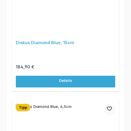
Diskus Diamond Blue, 15cm
Regulärer Preis:
184,90 €
Details
Tipp