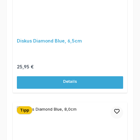
Diskus Diamond Blue, 6,5cm
Regulärer Preis:
25,95 €
Details
Tipp