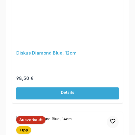
Diskus Diamond Blue, 12cm
Regulärer Preis:
98,50 €
Details
Ausverkauft
Tipp