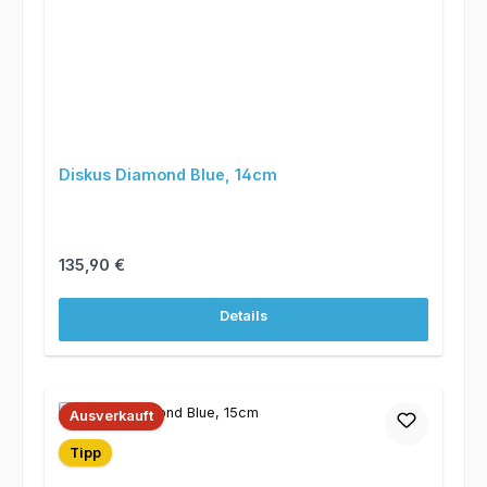
Diskus Diamond Blue, 14cm
Regulärer Preis:
135,90 €
Details
Ausverkauft
Tipp