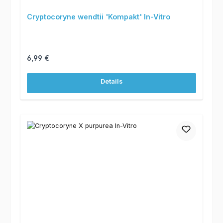
Cryptocoryne wendtii 'Kompakt' In-Vitro
Regulärer Preis:
6,99 €
Details