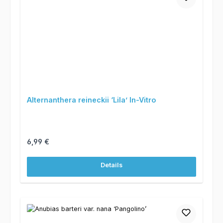
Alternanthera reineckii ‘Lila’ In-Vitro
Regulärer Preis:
6,99 €
Details