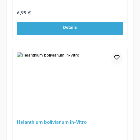
Regulärer Preis:
6,99 €
Details
Helanthium bolivianum In-Vitro