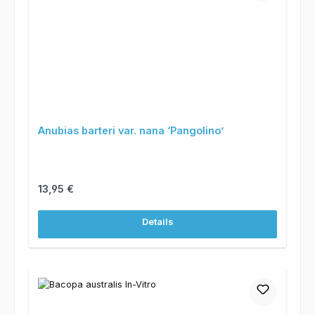
Anubias barteri var. nana ‘Pangolino’
Regulärer Preis:
13,95 €
Details