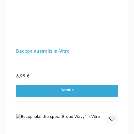
Bacopa australis In-Vitro
Regulärer Preis:
6,99 €
Details