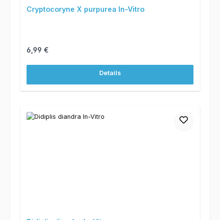
Cryptocoryne X purpurea In-Vitro
Regulärer Preis:
6,99 €
Details