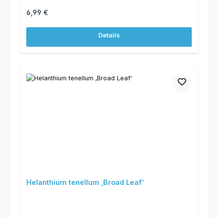
Regulärer Preis:
6,99 €
Details
Helanthium tenellum ‚Broad Leaf‘