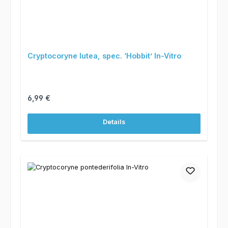
Cryptocoryne lutea, spec. ‘Hobbit’ In-Vitro
Regulärer Preis:
6,99 €
Details