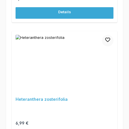
Details
Heteranthera zosterifolia
Regulärer Preis:
6,99 €