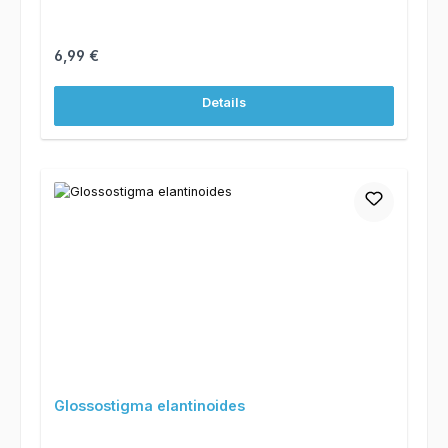
Regulärer Preis:
6,99 €
Details
Glossostigma elantinoides