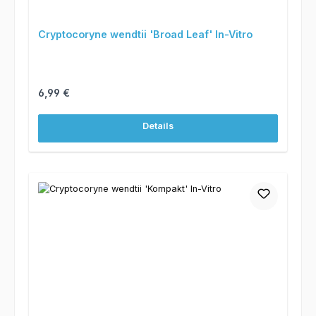
Cryptocoryne wendtii 'Broad Leaf' In-Vitro
Regulärer Preis:
6,99 €
Details