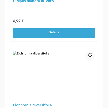
Didiplis diandra In-Vitro
Regulärer Preis:
6,99 €
Details
Eichhornia diversifolia