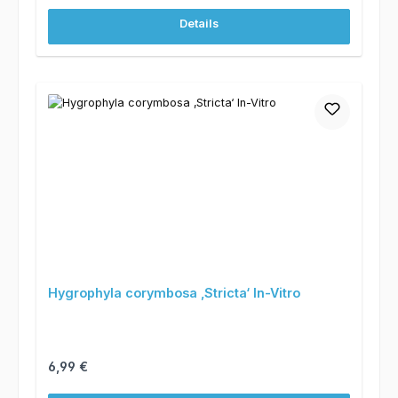
Details
Hygrophyla corymbosa ‚Stricta‘ In-Vitro
Regulärer Preis:
6,99 €