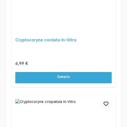
Cryptocoryne cordata In-Vitro
Regulärer Preis:
6,99 €
Details