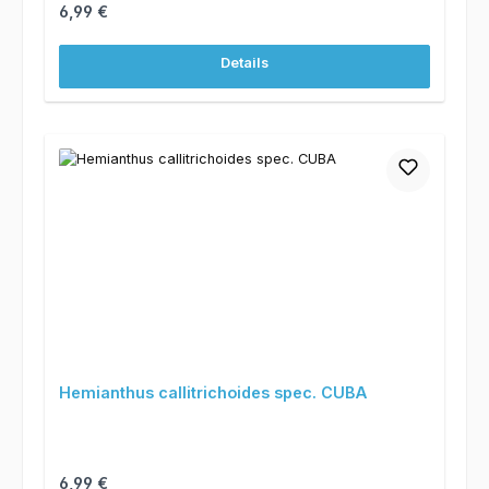
Regulärer Preis:
6,99 €
Details
Hemianthus callitrichoides spec. CUBA
Regulärer Preis:
6,99 €