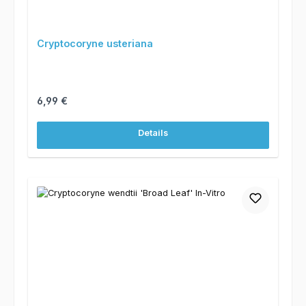
Cryptocoryne usteriana
Regulärer Preis:
6,99 €
Details