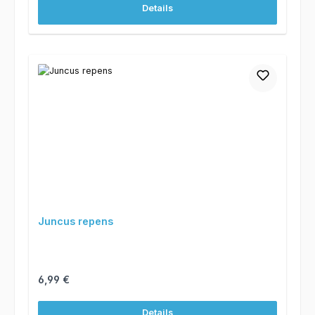
Details
Juncus repens
Regulärer Preis:
6,99 €
Details