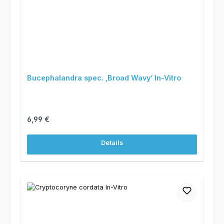
Bucephalandra spec. ‚Broad Wavy‘ In-Vitro
Regulärer Preis:
6,99 €
Details