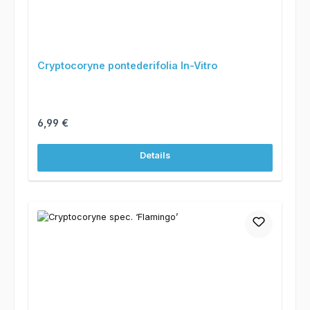
Cryptocoryne pontederifolia In-Vitro
Regulärer Preis:
6,99 €
Details