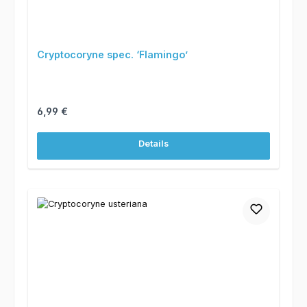
Cryptocoryne spec. ‘Flamingo’
Regulärer Preis:
6,99 €
Details