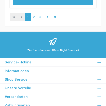
Seite
Seite
Seite
1
2
3
Zierfisch-Versand (Over Night Service)
Service-Hotline
Informationen
Shop Service
Unsere Vorteile
Versandarten
Zahlungsarten