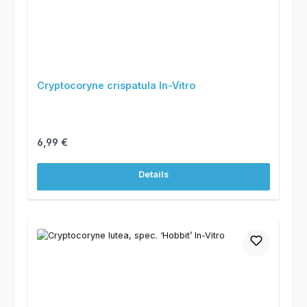
Cryptocoryne crispatula In-Vitro
Regulärer Preis:
6,99 €
Details