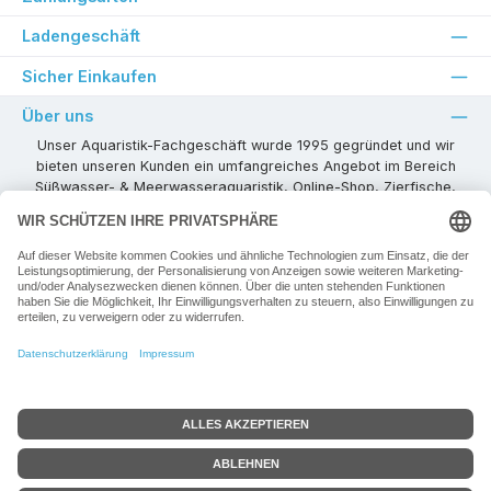
Ladengeschäft
Sicher Einkaufen
Über uns
Unser Aquaristik-Fachgeschäft wurde 1995 gegründet und wir
bieten unseren Kunden ein umfangreiches Angebot im Bereich
Süßwasser- & Meerwasseraquaristik, Online-Shop, Zierfische,
Pflanzen, Aquarienkombinationen, Technikzubehör usw. ! Als
kompetenter Aquaristik-Fachhandelspartner stehen wir Ihnen für
alle Ihre Projekte und Einrichtungs- oder Besatzwünsche zur
Verfügung!
Besuchen Sie uns in unseren Räumlichkeiten oder senden Sie uns
eine E-Mail mit Ihren Wünschen!
Vertrag widerrufen
Alle Preise inkl. gesetzl. Mehrwertsteuer zzgl.
Versandkosten
+ ggf. zzgl.
Google-Bewertung