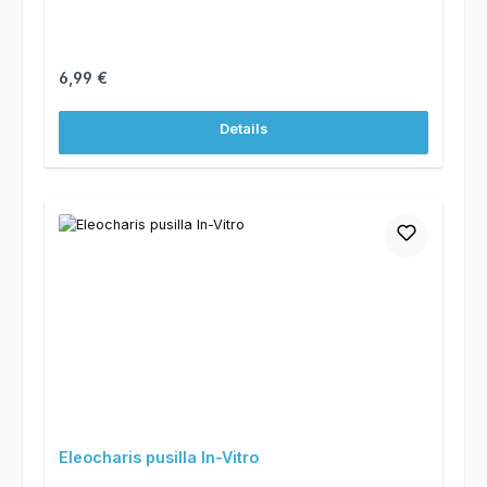
Regulärer Preis:
6,99 €
Details
Eleocharis pusilla In-Vitro