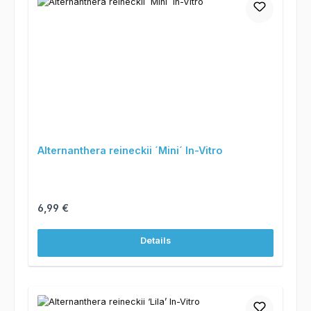
Alternanthera reineckii ´Mini´ In-Vitro
Regulärer Preis:
6,99 €
Details