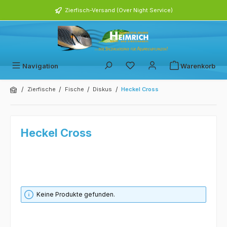
alt springen
Zierfisch-Versand (Over Night Service)
Navigation
Warenkorb
/
/
/
/
Zierfische
Fische
Diskus
Heckel Cross
Heckel Cross
Keine Produkte gefunden.