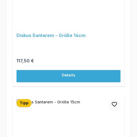
Diskus Santarem - Größe 14cm
Regulärer Preis:
117,50 €
Details
Tipp