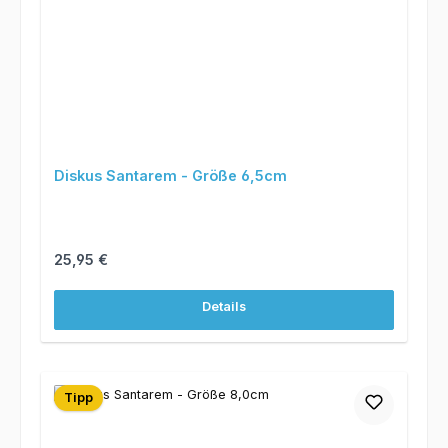
Diskus Santarem - Größe 6,5cm
Regulärer Preis:
25,95 €
Details
Tipp