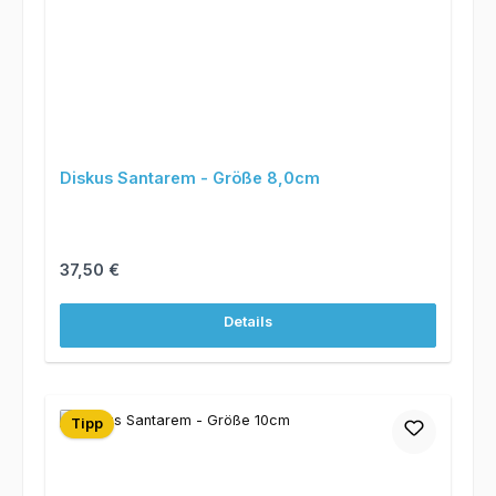
Diskus Santarem - Größe 8,0cm
Regulärer Preis:
37,50 €
Details
Tipp