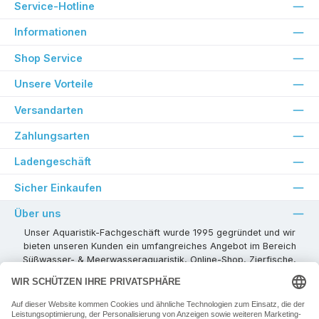
Service-Hotline
Informationen
Shop Service
Unsere Vorteile
Versandarten
Zahlungsarten
Ladengeschäft
Sicher Einkaufen
Über uns
Unser Aquaristik-Fachgeschäft wurde 1995 gegründet und wir
bieten unseren Kunden ein umfangreiches Angebot im Bereich
Süßwasser- & Meerwasseraquaristik, Online-Shop, Zierfische,
Pflanzen, Aquarienkombinationen, Technikzubehör usw. ! Als
kompetenter Aquaristik-Fachhandelspartner stehen wir Ihnen für
alle Ihre Projekte und Einrichtungs- oder Besatzwünsche zur
Verfügung!