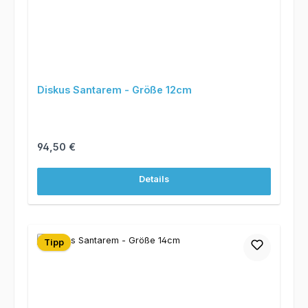
Diskus Santarem - Größe 12cm
Regulärer Preis:
94,50 €
Details
Tipp