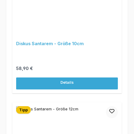
Diskus Santarem - Größe 10cm
Regulärer Preis:
58,90 €
Details
Tipp