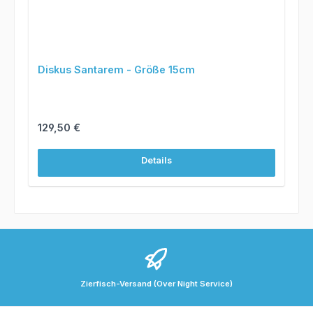
Diskus Santarem - Größe 15cm
Regulärer Preis:
129,50 €
Details
Zierfisch-Versand (Over Night Service)