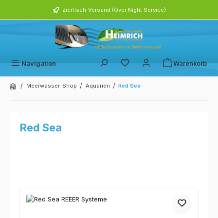
alt springen
Zierfisch-Versand (Over Night Service)
Navigation
Warenkorb
/
/
/
Meerwasser-Shop
Aquarien
Red Sea
Red Sea