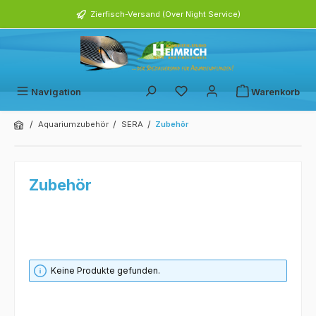
alt springen
Zierfisch-Versand (Over Night Service)
Navigation
Warenkorb
/
/
/
Aquariumzubehör
SERA
Zubehör
Zubehör
Keine Produkte gefunden.