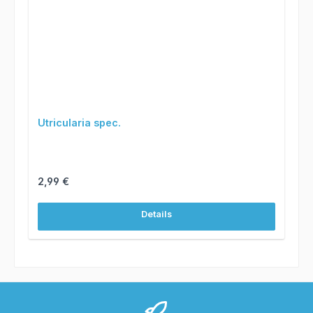
Utricularia spec.
Regulärer Preis:
2,99 €
Details