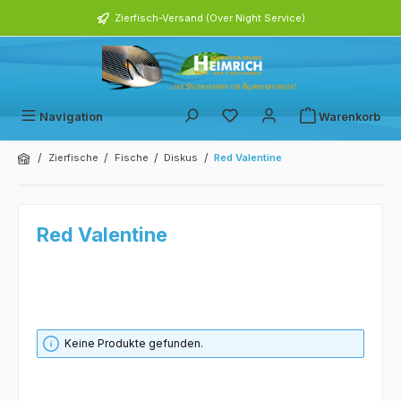
alt springen
Zierfisch-Versand (Over Night Service)
Navigation
Warenkorb
/
/
/
/
Zierfische
Fische
Diskus
Red Valentine
Red Valentine
Keine Produkte gefunden.