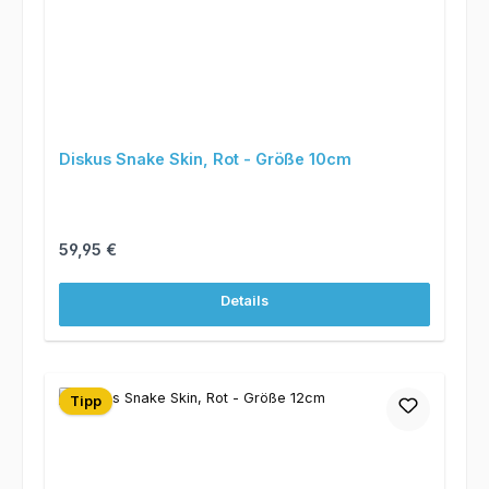
Diskus Snake Skin, Rot - Größe 10cm
Regulärer Preis:
59,95 €
Details
Tipp