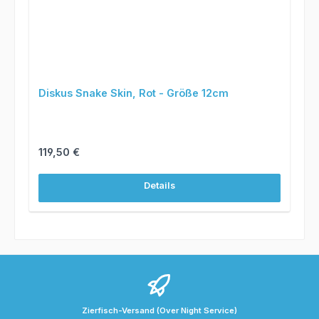
Diskus Snake Skin, Rot - Größe 12cm
Regulärer Preis:
119,50 €
Details
Zierfisch-Versand (Over Night Service)