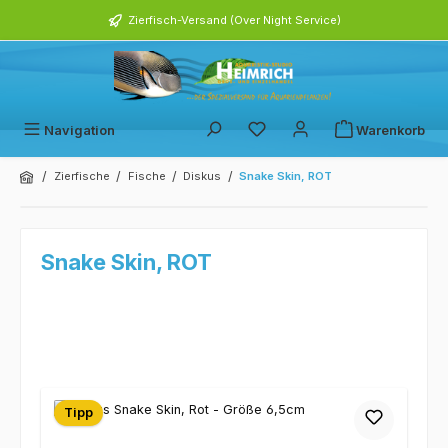
alt springen
Zierfisch-Versand (Over Night Service)
Navigation
Warenkorb
/
/
/
/
Zierfische
Fische
Diskus
Snake Skin, ROT
Snake Skin, ROT
Tipp