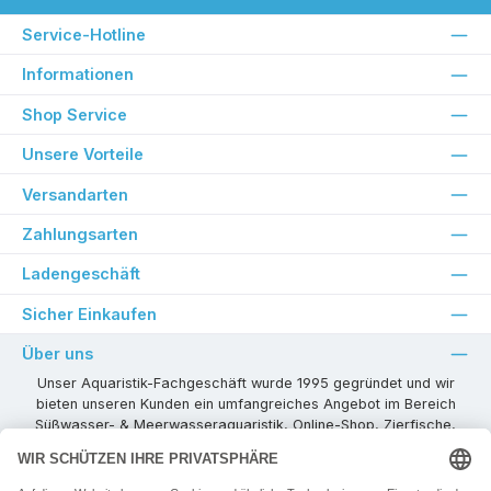
Service-Hotline
Informationen
Shop Service
Unsere Vorteile
Versandarten
Zahlungsarten
Ladengeschäft
Sicher Einkaufen
Über uns
Unser Aquaristik-Fachgeschäft wurde 1995 gegründet und wir
bieten unseren Kunden ein umfangreiches Angebot im Bereich
Süßwasser- & Meerwasseraquaristik, Online-Shop, Zierfische,
Pflanzen, Aquarienkombinationen, Technikzubehör usw. ! Als
kompetenter Aquaristik-Fachhandelspartner stehen wir Ihnen für
alle Ihre Projekte und Einrichtungs- oder Besatzwünsche zur