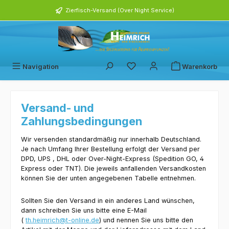
alt springen
Zierfisch-Versand (Over Night Service)
Du hast 0 Produkte auf dem 
Navigation
Warenkorb
Versand- und
Zahlungsbedingungen
Wir versenden standardmäßig nur innerhalb Deutschland.
Je nach Umfang Ihrer Bestellung erfolgt der Versand per
DPD, UPS , DHL oder Over-Night-Express (Spedition GO, 4
Express oder TNT). Die jeweils anfallenden Versandkosten
können Sie der unten angegebenen Tabelle entnehmen.
Sollten Sie den Versand in ein anderes Land wünschen,
dann schreiben Sie uns bitte eine E-Mail
(
th.heimrich@t-online.de
) und nennen Sie uns bitte den