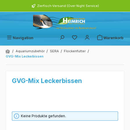
alt springen
Zierfisch-Versand (Over Night Service)
Navigation
Warenkorb
/
/
/
/
Aquariumzubehör
SERA
Flockenfutter
GVG-Mix Leckerbissen
GVG-Mix Leckerbissen
Keine Produkte gefunden.