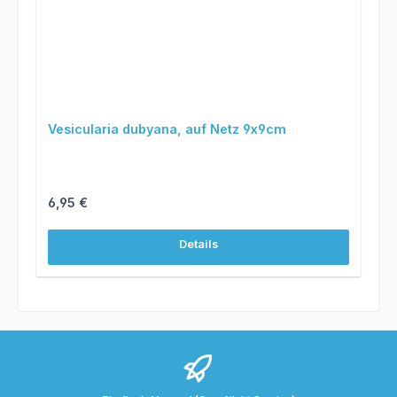
Vesicularia dubyana, auf Netz 9x9cm
Regulärer Preis:
6,95 €
Details