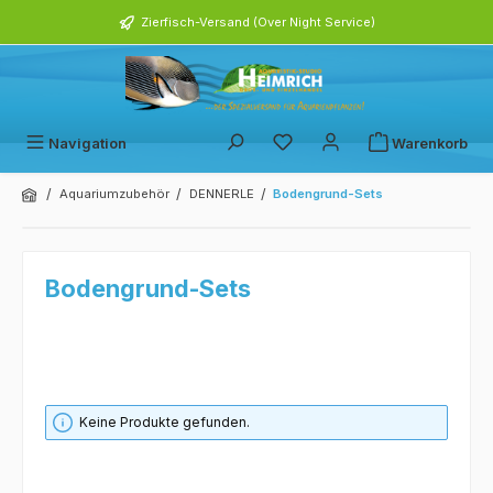
alt springen
Zierfisch-Versand (Over Night Service)
Navigation
Warenkorb
/
/
/
Aquariumzubehör
DENNERLE
Bodengrund-Sets
Bodengrund-Sets
Keine Produkte gefunden.