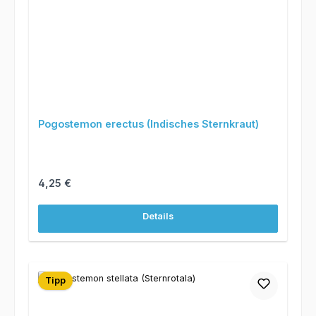
Pogostemon erectus (Indisches Sternkraut)
Regulärer Preis:
4,25 €
Details
Tipp