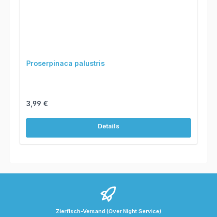
Proserpinaca palustris
Regulärer Preis:
3,99 €
Details
Zierfisch-Versand (Over Night Service)