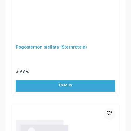
Pogostemon stellata (Sternrotala)
Regulärer Preis:
3,99 €
Details