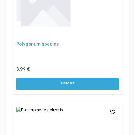
Polygonum species
Regulärer Preis:
3,99 €
Details