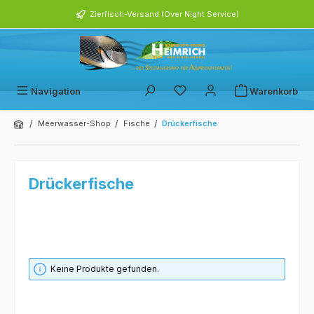
alt springen
Zierfisch-Versand (Over Night Service)
Navigation
Warenkorb
/
/
/
Meerwasser-Shop
Fische
Drückerfische
Drückerfische
Keine Produkte gefunden.