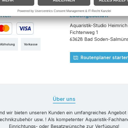
rten
Ladengeschäft
Aquaristik-Studio Heimrich
Fichtenweg 1
edit- oder Debitkarte
63628 Bad Soden-Salmüns
 Abholung
Vorkasse
Routenplaner starte
Über uns
nd wir bieten unseren Kunden ein umfangreiches Angebot 
echnikzubehör usw. ! Als kompetenter Aquaristik-Fachhande
Einrichtungs- oder Besatzwünsche zur Verfügung!