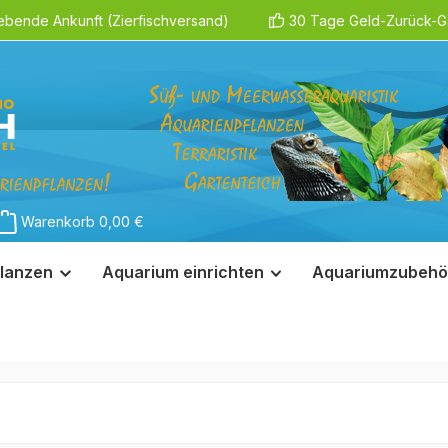
ebende Ankunft (Zierfischversand)
30 Tage Geld-Zurück-Ga
Warenkorb
0,00 €
lanzen
Aquarium einrichten
Aquariumzubehö