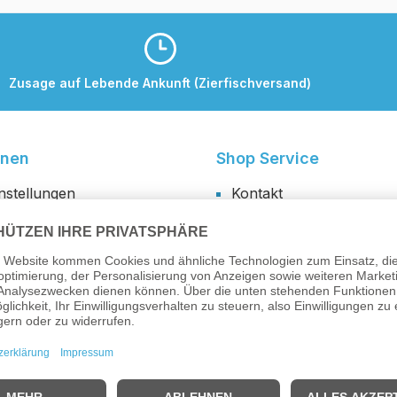
Zusage auf Lebende Ankunft (Zierfischversand)
onen
Shop Service
nstellungen
Kontakt
reibung
Versand- & Zahlungsbe
utz
Widerrufsbelehrung &
Widerrufsformular
um
AGB