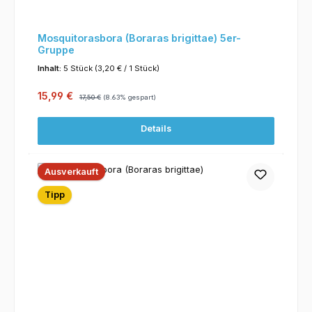
Mosquitorasbora (Boraras brigittae) 5er-
Gruppe
Inhalt:
5 Stück
(3,20 € / 1 Stück)
Verkaufspreis:
Regulärer Preis:
15,99 €
17,50 €
(8.63% gespart)
Details
Ausverkauft
Tipp