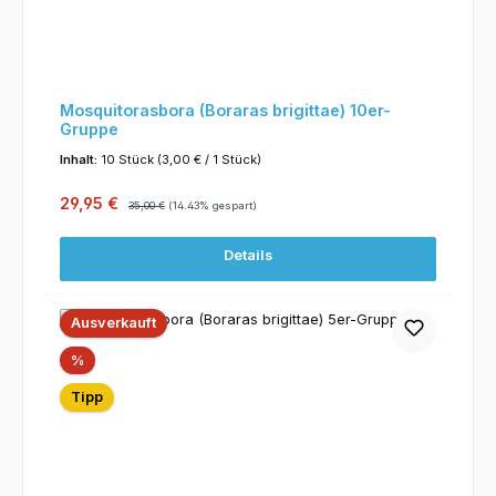
Mosquitorasbora (Boraras brigittae) 10er-
Gruppe
Inhalt:
10 Stück
(3,00 € / 1 Stück)
Verkaufspreis:
Regulärer Preis:
29,95 €
35,00 €
(14.43% gespart)
Details
Ausverkauft
Rabatt
%
Tipp