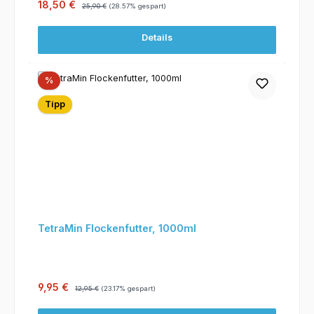
Verkaufspreis:
Regulärer Preis:
18,50 €
25,90 €
(28.57% gespart)
Details
Rabatt
%
Tipp
TetraMin Flockenfutter, 1000ml
Verkaufspreis:
Regulärer Preis:
9,95 €
12,95 €
(23.17% gespart)