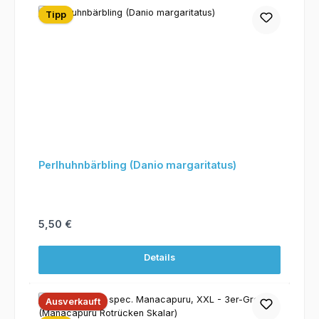
Tipp
Perlhuhnbärbling (Danio margaritatus)
Regulärer Preis:
5,50 €
Details
Ausverkauft