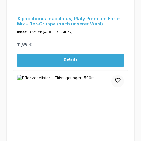
Xiphophorus maculatus, Platy Premium Farb-
Mix - 3er-Gruppe (nach unserer Wahl)
Inhalt:
3 Stück
(4,00 € / 1 Stück)
Regulärer Preis:
11,99 €
Details