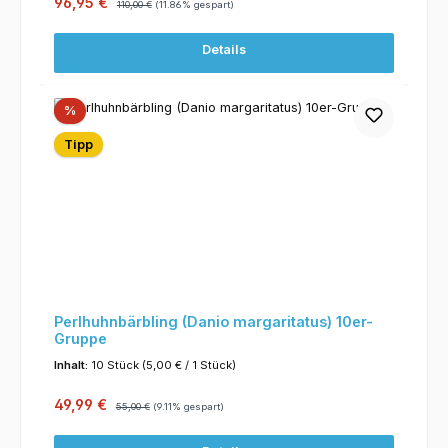
Verkaufspreis:
96,95 €
110,00 €
(11.86% gespart)
Details
Rabatt
%
Tipp
Perlhuhnbärbling (Danio margaritatus) 10er-
Gruppe
Inhalt:
10 Stück
(5,00 € / 1 Stück)
Verkaufspreis:
Regulärer Preis:
49,99 €
55,00 €
(9.11% gespart)