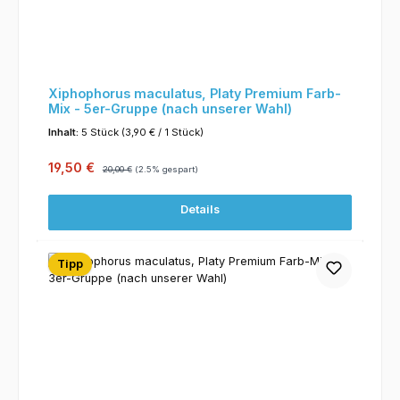
Xiphophorus maculatus, Platy Premium Farb-
Mix - 5er-Gruppe (nach unserer Wahl)
Inhalt:
5 Stück
(3,90 € / 1 Stück)
Verkaufspreis:
Regulärer Preis:
19,50 €
20,00 €
(2.5% gespart)
Details
Tipp