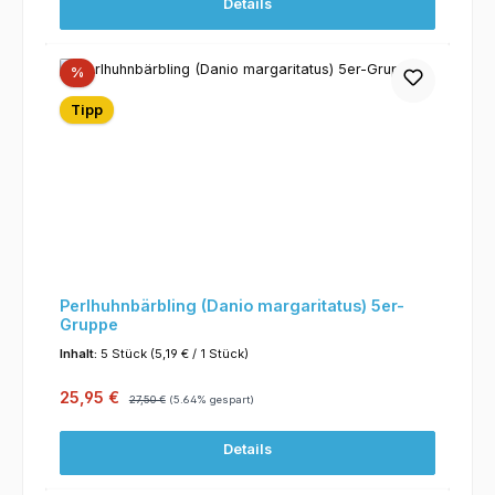
Details
Rabatt
%
Tipp
Perlhuhnbärbling (Danio margaritatus) 5er-
Gruppe
Inhalt:
5 Stück
(5,19 € / 1 Stück)
Verkaufspreis:
Regulärer Preis:
25,95 €
27,50 €
(5.64% gespart)
Details