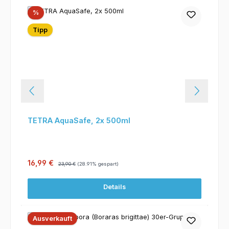
Rabatt
%
Tipp
TETRA AquaSafe, 2x 500ml
Verkaufspreis:
Regulärer Preis:
16,99 €
23,90 €
(28.91% gespart)
Details
Ausverkauft