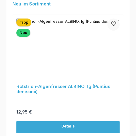
Produktgalerie überspringen
Neu im Sortiment
Tipp
Neu
Rotstrich-Algenfresser ALBINO, lg (Puntius
denisonii)
Regulärer Preis:
12,95 €
Details