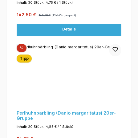
Inhalt:
30 Stück
(4,75 € / 1 Stück)
Verkaufspreis:
Regulärer Preis:
142,50 €
165,00 €
(13.64% gespart)
Details
Rabatt
%
Tipp
Perlhuhnbärbling (Danio margaritatus) 20er-
Gruppe
Inhalt:
20 Stück
(4,85 € / 1 Stück)
Regulärer Preis: