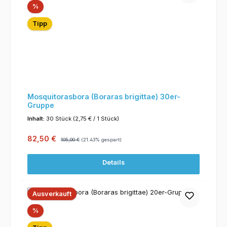
Rabatt
%
Tipp
Mosquitorasbora (Boraras brigittae) 30er-
Gruppe
Inhalt:
30 Stück
(2,75 € / 1 Stück)
Verkaufspreis:
Regulärer Preis:
82,50 €
105,00 €
(21.43% gespart)
Details
Ausverkauft
Rabatt
%