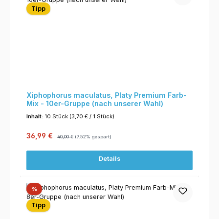
Tipp
Xiphophorus maculatus, Platy Premium Farb-
Mix - 10er-Gruppe (nach unserer Wahl)
Inhalt:
10 Stück
(3,70 € / 1 Stück)
Verkaufspreis:
Regulärer Preis:
36,99 €
40,00 €
(7.52% gespart)
Details
Rabatt
%
Tipp