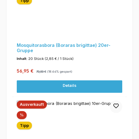
Tipp
Mosquitorasbora (Boraras brigittae) 20er-
Gruppe
Inhalt:
20 Stück
(2,85 € / 1 Stück)
Verkaufspreis:
Regulärer Preis:
56,95 €
70,00 €
(18.64% gespart)
Details
Ausverkauft
Rabatt
%
Tipp