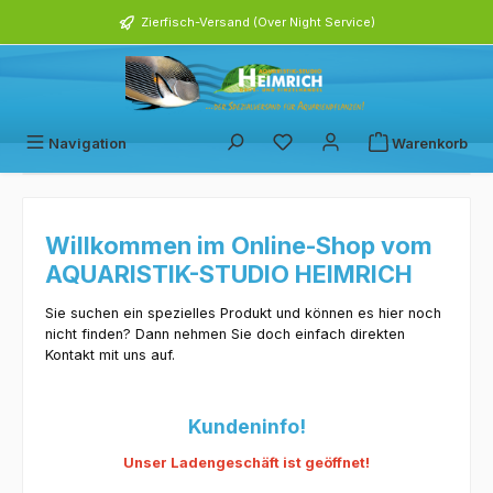
alt springen
Zierfisch-Versand (Over Night Service)
Navigation
Warenkorb
Willkommen im Online-Shop vom
AQUARISTIK-STUDIO HEIMRICH
Sie suchen ein spezielles Produkt und können es hier noch
nicht finden? Dann nehmen Sie doch einfach direkten
Kontakt mit uns auf.
Kundeninfo!
Unser Ladengeschäft ist geöffnet!