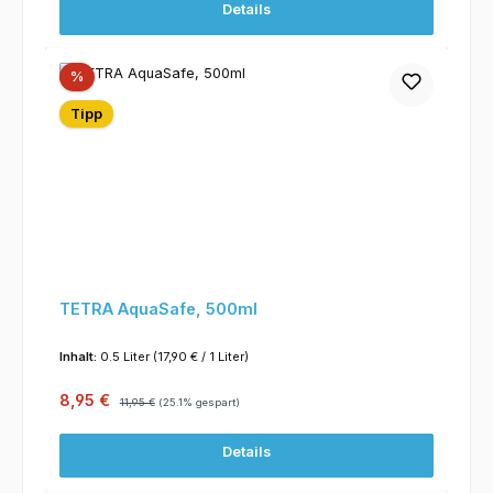
Details
Rabatt
%
Tipp
TETRA AquaSafe, 500ml
Inhalt:
0.5 Liter
(17,90 € / 1 Liter)
Verkaufspreis:
Regulärer Preis:
8,95 €
11,95 €
(25.1% gespart)
Details