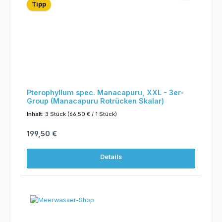
Tipp
Pterophyllum spec. Manacapuru, XXL - 3er-
Group (Manacapuru Rotrücken Skalar)
Inhalt:
3 Stück
(66,50 € / 1 Stück)
Regulärer Preis:
199,50 €
Details