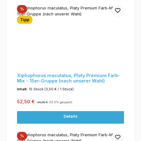
Rabatt
%
Tipp
Xiphophorus maculatus, Platy Premium Farb-
Mix - 15er-Gruppe (nach unserer Wahl)
Inhalt:
15 Stück
(3,50 € / 1 Stück)
Verkaufspreis:
Regulärer Preis:
52,50 €
60,00 €
(12.5% gespart)
Details
Rabatt
%