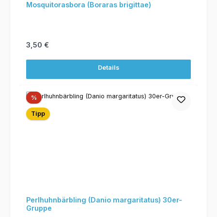
Mosquitorasbora (Boraras brigittae)
Regulärer Preis:
3,50 €
Details
Rabatt
%
Tipp
Perlhuhnbärbling (Danio margaritatus) 30er-
Gruppe