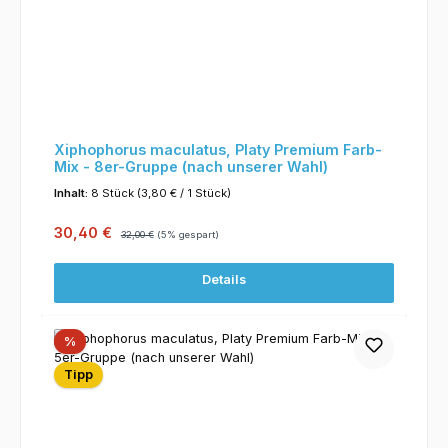
Xiphophorus maculatus, Platy Premium Farb-
Mix - 8er-Gruppe (nach unserer Wahl)
Inhalt:
8 Stück
(3,80 € / 1 Stück)
Verkaufspreis:
Regulärer Preis:
30,40 €
32,00 €
(5% gespart)
Details
Rabatt
%
Tipp