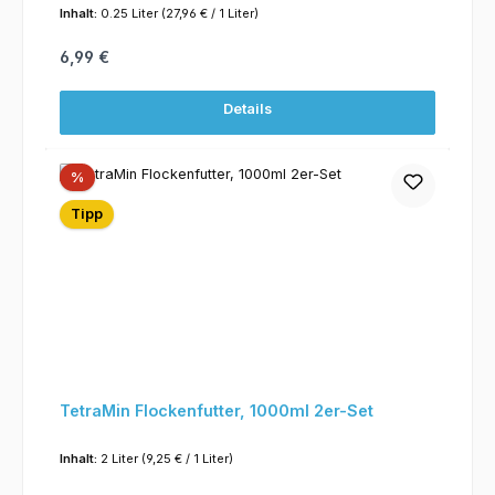
Inhalt:
0.25 Liter
(27,96 € / 1 Liter)
Regulärer Preis:
6,99 €
Details
Rabatt
%
Tipp
TetraMin Flockenfutter, 1000ml 2er-Set
Inhalt:
2 Liter
(9,25 € / 1 Liter)