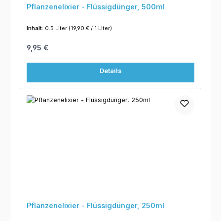
Pflanzenelixier - Flüssigdünger, 500ml
Inhalt:
0.5 Liter
(19,90 € / 1 Liter)
Regulärer Preis:
9,95 €
Details
Pflanzenelixier - Flüssigdünger, 250ml