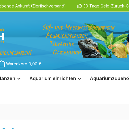
ebende Ankunft (Zierfischversand)
30 Tage Geld-Zurück-Ga
Warenkorb
0,00 €
lanzen
Aquarium einrichten
Aquariumzubehö