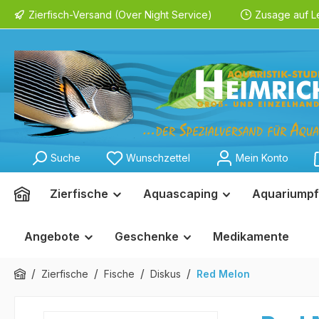
Zierfisch-Versand (Over Night Service)
Zusage auf L
springen
Zur Hauptnavigation springen
Suche
Wunschzettel
Mein Konto
Zierfische
Aquascaping
Aquariumpf
Angebote
Geschenke
Medikamente
/
/
/
/
Zierfische
Fische
Diskus
Red Melon