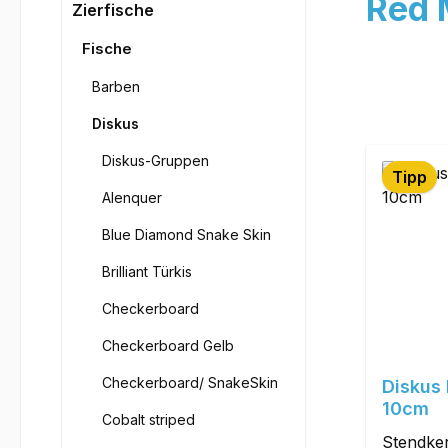
Red 
Zierfische
Fische
Barben
Diskus
Diskus-Gruppen
Tipp
Alenquer
Blue Diamond Snake Skin
Brilliant Türkis
Checkerboard
Checkerboard Gelb
Checkerboard/ SnakeSkin
Diskus
10cm
Cobalt striped
Stendker