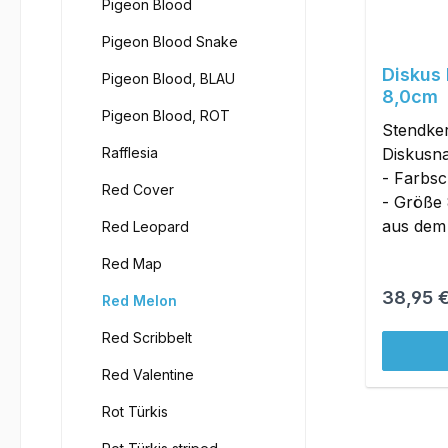
Pigeon Blood
Pigeon Blood Snake
Diskus
Pigeon Blood, BLAU
8,0cm
Pigeon Blood, ROT
Stendker
Rafflesia
Diskusn
- Farbs
Red Cover
- Größe 
aus dem 
Red Leopard
ohne Zw
Red Map
Original
Reguläre
38,95 
Red Melon
Red Scribbelt
Red Valentine
Rot Türkis