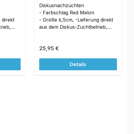
Diskusnachzuchten
- Farbschlag Red Melon
 direkt
- Größe 6,5cm, -Lieferung direkt
rieb,
aus dem Diskus-Zuchtbetrieb,
mit
ohne Zwischenhälterung mit
Originalwasser möglich!
Regulärer Preis:
25,95 €
Details