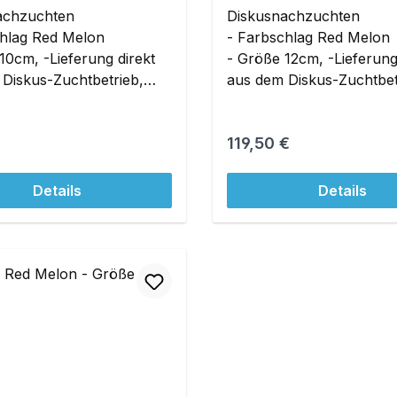
achzuchten
Diskusnachzuchten
chlag Red Melon
- Farbschlag Red Melon
10cm, -Lieferung direkt
- Größe 12cm, -Lieferung
Diskus-Zuchtbetrieb,
aus dem Diskus-Zuchtbet
ischenhälterung mit
ohne Zwischenhälterung 
wasser möglich!
Originalwasser möglich!
r Preis:
Regulärer Preis:
119,50 €
Details
Details