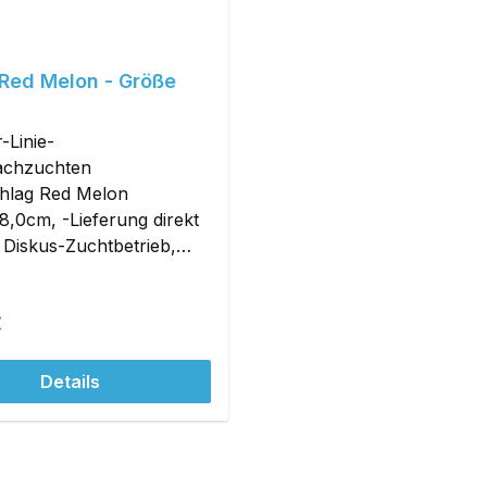
 Red Melon - Größe
-Linie-
achzuchten
chlag Red Melon
8,0cm, -Lieferung direkt
Diskus-Zuchtbetrieb,
ischenhälterung mit
wasser möglich!
r Preis:
€
Details