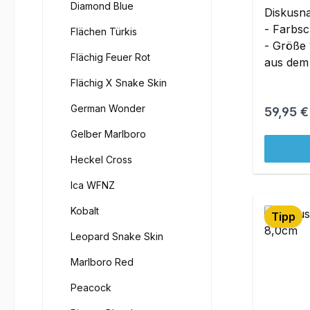
Diamond Blue
Diskusn
- Farbs
Flächen Türkis
- Größe 
Flächig Feuer Rot
aus dem 
ohne Zw
Flächig X Snake Skin
Original
German Wonder
Reguläre
59,95 €
Gelber Marlboro
Heckel Cross
Ica WFNZ
Kobalt
Tipp
Leopard Snake Skin
Marlboro Red
Peacock