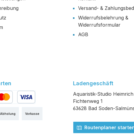
reibung
Versand- & Zahlungsbe
utz
Widerrufsbelehrung &
Widerrufsformular
um
AGB
rten
Ladengeschäft
Aquaristik-Studio Heimrich
Fichtenweg 1
edit- oder Debitkarte
63628 Bad Soden-Salmüns
 Abholung
Vorkasse
Routenplaner starte