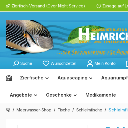
Zierfisch-Versand (Over Night Service)
Zusage auf L
springen
Zur Hauptnavigation springen
Suche
Wunschzettel
Mein Konto
Zierfische
Aquascaping
Aquariumpf
Angebote
Geschenke
Medikamente
/
/
/
/
Meerwasser-Shop
Fische
Schleimfische
Schleimfi