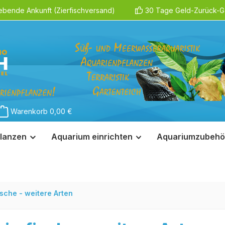
ebende Ankunft (Zierfischversand)
30 Tage Geld-Zurück-Ga
Warenkorb
0,00 €
lanzen
Aquarium einrichten
Aquariumzubehö
sche - weitere Arten