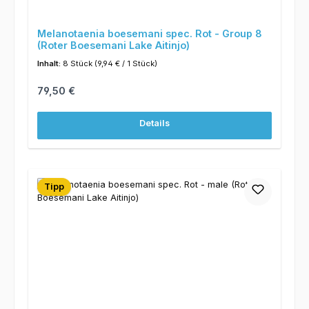
Melanotaenia boesemani spec. Rot - Group 8
(Roter Boesemani Lake Aitinjo)
Inhalt:
8 Stück
(9,94 € / 1 Stück)
Regulärer Preis:
79,50 €
Details
Tipp