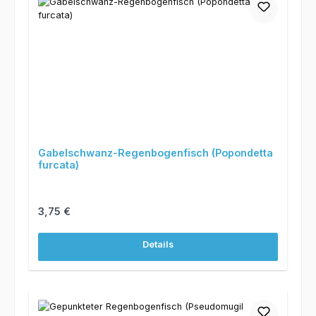
Gabelschwanz-Regenbogenfisch (Popondetta
furcata)
Regulärer Preis:
3,75 €
Details