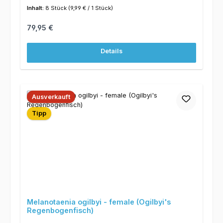
Inhalt:
8 Stück
(9,99 € / 1 Stück)
Regulärer Preis:
79,95 €
Details
Ausverkauft
Tipp
Melanotaenia ogilbyi - female (Ogilbyi's
Regenbogenfisch)