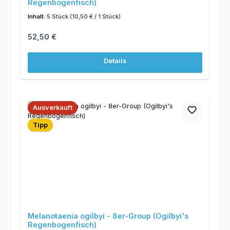
Regenbogenfisch)
Inhalt:
5 Stück
(10,50 € / 1 Stück)
Regulärer Preis:
52,50 €
Details
Ausverkauft
Tipp
Melanotaenia ogilbyi - 8er-Group (Ogilbyi's
Regenbogenfisch)