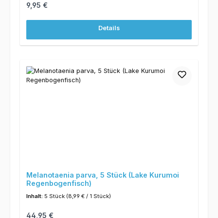
Regulärer Preis:
9,95 €
Details
Melanotaenia parva, 5 Stück (Lake Kurumoi
Regenbogenfisch)
Inhalt:
5 Stück
(8,99 € / 1 Stück)
Regulärer Preis:
44,95 €