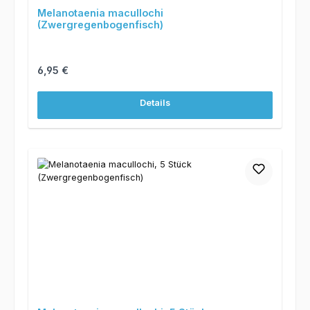
Melanotaenia macullochi
(Zwergregenbogenfisch)
Regulärer Preis:
6,95 €
Details