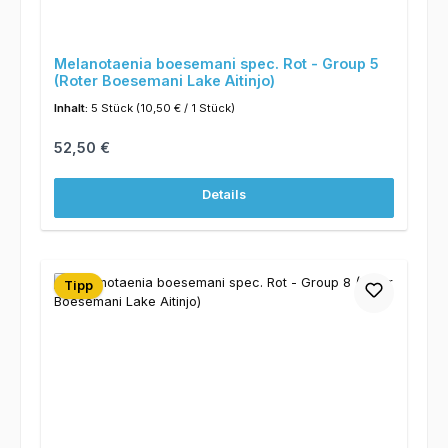
Melanotaenia boesemani spec. Rot - Group 5
(Roter Boesemani Lake Aitinjo)
Inhalt:
5 Stück
(10,50 € / 1 Stück)
Regulärer Preis:
52,50 €
Details
Tipp