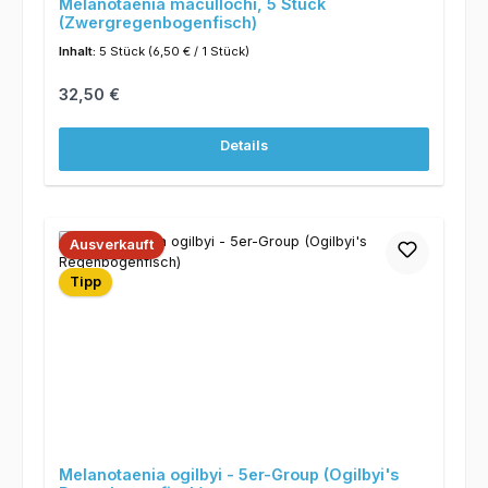
Melanotaenia macullochi, 5 Stück
(Zwergregenbogenfisch)
Inhalt:
5 Stück
(6,50 € / 1 Stück)
Regulärer Preis:
32,50 €
Details
Ausverkauft
Tipp
Melanotaenia ogilbyi - 5er-Group (Ogilbyi's