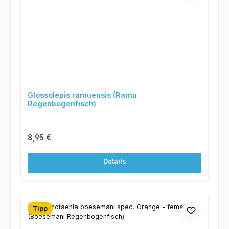
Glossolepis ramuensis (Ramu
Regenbogenfisch)
Regulärer Preis:
8,95 €
Details
Tipp