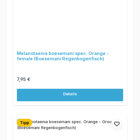
Melanotaenia boesemani spec. Orange -
female (Boesemani Regenbogenfisch)
Regulärer Preis:
7,95 €
Details
Tipp