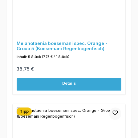
Melanotaenia boesemani spec. Orange -
Group 5 (Boesemani Regenbogenfisch)
Inhalt:
5 Stück
(7,75 € / 1 Stück)
Regulärer Preis:
38,75 €
Details
Tipp