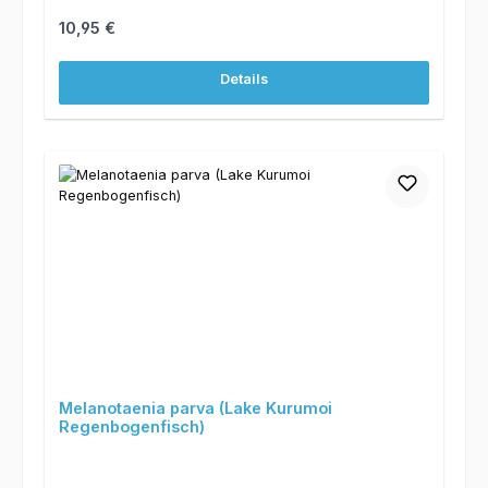
Regulärer Preis:
10,95 €
Details
Melanotaenia parva (Lake Kurumoi
Regenbogenfisch)