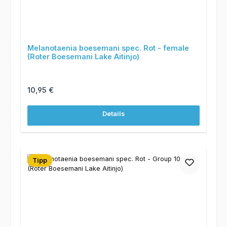
Melanotaenia boesemani spec. Rot - female
(Roter Boesemani Lake Aitinjo)
Regulärer Preis:
10,95 €
Details
Tipp