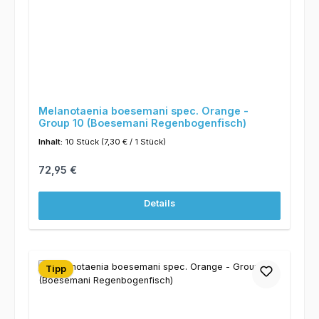
Melanotaenia boesemani spec. Orange -
Group 10 (Boesemani Regenbogenfisch)
Inhalt:
10 Stück
(7,30 € / 1 Stück)
Regulärer Preis:
72,95 €
Details
Tipp