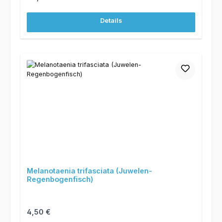
Details
Melanotaenia trifasciata (Juwelen-
Regenbogenfisch)
Regulärer Preis:
4,50 €