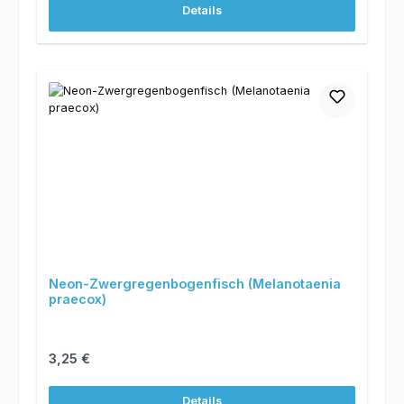
Details
Neon-Zwergregenbogenfisch (Melanotaenia
praecox)
Regulärer Preis:
3,25 €
Details