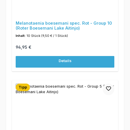
Melanotaenia boesemani spec. Rot - Group 10
(Roter Boesemani Lake Aitinjo)
Inhalt:
10 Stück
(9,50 € / 1 Stück)
Regulärer Preis:
94,95 €
Details
Tipp