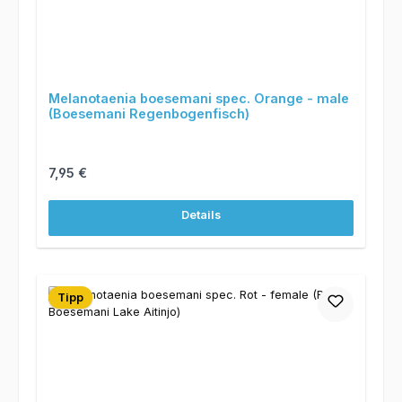
Melanotaenia boesemani spec. Orange - male
(Boesemani Regenbogenfisch)
Regulärer Preis:
7,95 €
Details
Tipp