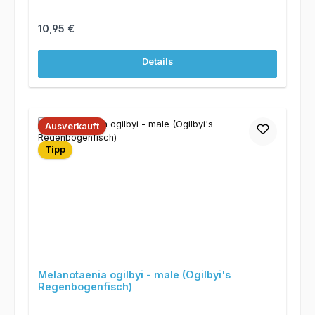
Regulärer Preis:
10,95 €
Details
Ausverkauft
Tipp
Melanotaenia ogilbyi - male (Ogilbyi's
Regenbogenfisch)