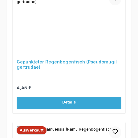
Gepunkteter Regenbogenfisch (Pseudomugil
gertrudae)
Regulärer Preis:
4,45 €
Details
Ausverkauft