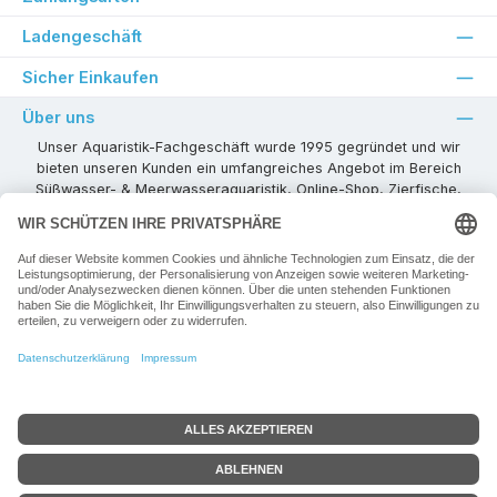
Ladengeschäft
Sicher Einkaufen
Über uns
Unser Aquaristik-Fachgeschäft wurde 1995 gegründet und wir
bieten unseren Kunden ein umfangreiches Angebot im Bereich
Süßwasser- & Meerwasseraquaristik, Online-Shop, Zierfische,
Pflanzen, Aquarienkombinationen, Technikzubehör usw. ! Als
kompetenter Aquaristik-Fachhandelspartner stehen wir Ihnen für
alle Ihre Projekte und Einrichtungs- oder Besatzwünsche zur
Verfügung!
Besuchen Sie uns in unseren Räumlichkeiten oder senden Sie uns
eine E-Mail mit Ihren Wünschen!
Vertrag widerrufen
Alle Preise inkl. gesetzl. Mehrwertsteuer zzgl.
Versandkosten
+ ggf. zzgl.
Google-Bewertung