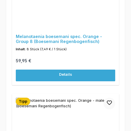
Melanotaenia boesemani spec. Orange -
Group 8 (Boesemani Regenbogenfisch)
Inhalt:
8 Stück
(7,49 € / 1 Stück)
Regulärer Preis:
59,95 €
Details
Tipp