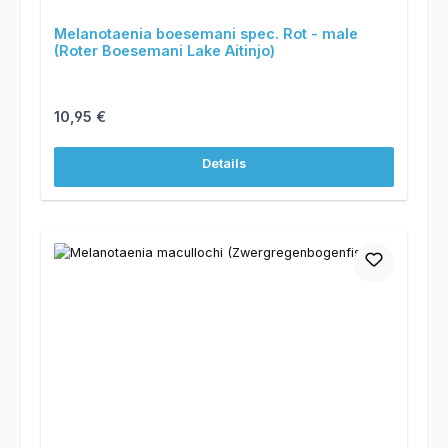
Melanotaenia boesemani spec. Rot - male
(Roter Boesemani Lake Aitinjo)
Regulärer Preis:
10,95 €
Details