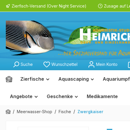
Zierfisch-Versand (Over Night Service)
Zusage auf L
springen
Zur Hauptnavigation springen
Suche
Wunschzettel
Mein Konto
Zierfische
Aquascaping
Aquariumpf
Angebote
Geschenke
Medikamente
/
/
/
Meerwasser-Shop
Fische
Zwergkaiser