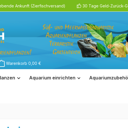
ebende Ankunft (Zierfischversand)
30 Tage Geld-Zurück-Ga
Warenkorb
0,00 €
lanzen
Aquarium einrichten
Aquariumzubehö