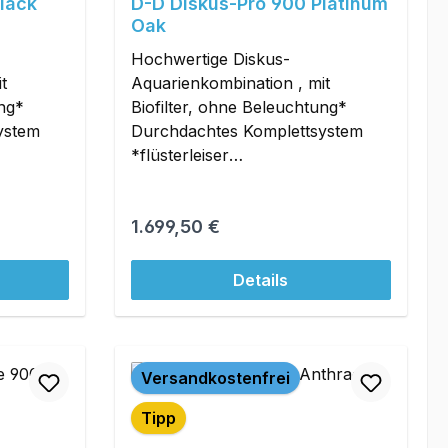
lack
D-D Diskus-Pro 900 Platinum
Oak
Hochwertige Diskus-
t
Aquarienkombination , mit
ung*
Biofilter, ohne Beleuchtung*
ystem
Durchdachtes Komplettsystem
*flüsterleiser
it ca.1
Überlaufschacht*Lieferzeit ca.1
Woche + mehr Info!
Regulärer Preis:
1.699,50 €
Details
Versandkostenfrei
Tipp