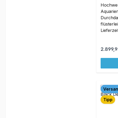
Hochwer
Aquarie
Durchda
flüsterl
Lieferze
Reguläre
2.899,9
Versan
Tipp