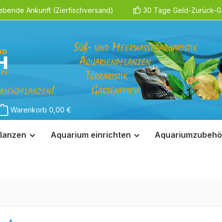
ebende Ankunft (Zierfischversand)
30 Tage Geld-Zurück-Ga
Warenkorb
0,00 €
lanzen
Aquarium einrichten
Aquariumzubehö