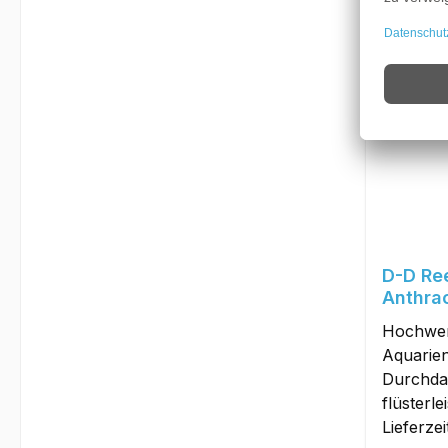
Versan
Tipp
D-D Re
Anthrac
Hochwer
Aquarie
Durchda
flüsterl
Lieferze