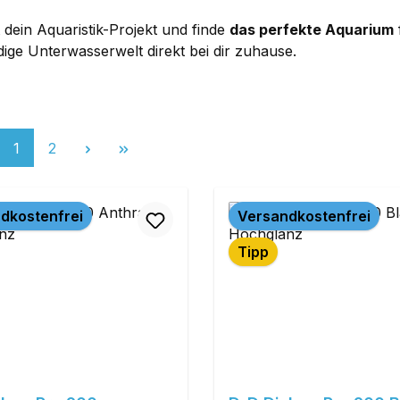
t dein Aquaristik-Projekt und finde
das perfekte Aquarium
dige Unterwasserwelt direkt bei dir zuhause.
Seite
Seite
1
2
dkostenfrei
Versandkostenfrei
Tipp