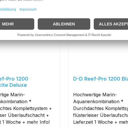
dkostenfrei
Versandkostenfrei
Tipp
ef-Pro 1200
D-D Reef-Pro 1200 Bl
ite Deluxe
tige Marin-
Hochwertige Marin-
nkombination *
Aquarienkombination *
chtes Komplettsystem +
Durchdachtes Kompletts
eiser Überlaufschacht +
flüsterleiser Überlaufsc
it 1 Woche + mehr Info!
Lieferzeit 1 Woche + meh