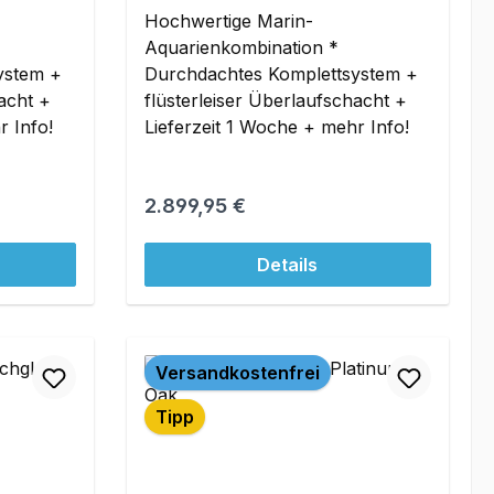
Hochwertige Marin-
Aquarienkombination *
ystem +
Durchdachtes Komplettsystem +
hacht +
flüsterleiser Überlaufschacht +
r Info!
Lieferzeit 1 Woche + mehr Info!
Regulärer Preis:
2.899,95 €
Details
Versandkostenfrei
Tipp