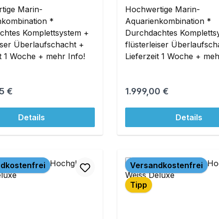
tige Marin-
Hochwertige Marin-
nkombination *
Aquarienkombination *
chtes Komplettsystem +
Durchdachtes Kompletts
eiser Überlaufschacht +
flüsterleiser Überlaufsc
it 1 Woche + mehr Info!
Lieferzeit 1 Woche + meh
r Preis:
Regulärer Preis:
5 €
1.999,00 €
Details
Details
dkostenfrei
Versandkostenfrei
Tipp