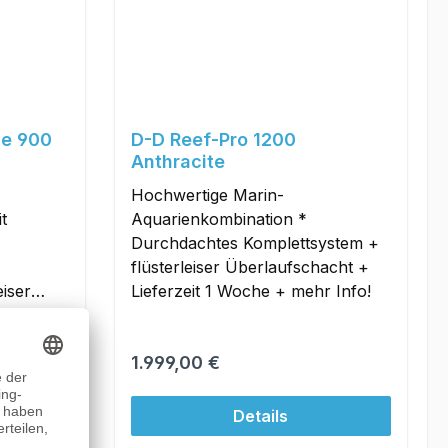
xe 900
D-D Reef-Pro 1200
Anthracite
Hochwertige Marin-
t
Aquarienkombination *
Durchdachtes Komplettsystem +
s
flüsterleiser Überlaufschacht +
eiser
Lieferzeit 1 Woche + mehr Info!
it ca.1
Regulärer Preis:
1.999,00 €
Details