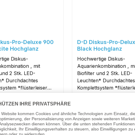
skus-Pro-Deluxe 900
D-D Diskus-Pro-Delu
cite Hochglanz
Black Hochglanz
tige Diskus-
Hochwertige Diskus-
kombination , mit
Aquarienkombination , mi
 und 2 Stk. LED-
Biofilter und 2 Stk. LED-
n* Durchdachtes
Leuchten* Durchdachte
system *flüsterleiser
Komplettsystem *flüsterl
schacht*Lieferzeit ca.1
Überlaufschacht*Lieferze
 mehr Info!
Woche + mehr Info!
r Preis:
Regulärer Preis:
0 €
2.289,00 €
Details
Details