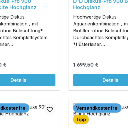
skus-Pro 900
D-D Diskus-Pro 900 B
cite Hochglanz
Hochglanz
tige Diskus-
Hochwertige Diskus-
kombination , mit
Aquarienkombination , mi
r, ohne Beleuchtung*
Biofilter, ohne Beleucht
chtes Komplettsystem
Durchdachtes Kompletts
eiser
*flüsterleiser
schacht*Lieferzeit ca.1
Überlaufschacht*Lieferze
 mehr Info!
Woche + mehr Info!
r Preis:
Regulärer Preis:
0 €
1.699,50 €
Details
Details
dkostenfrei
Versandkostenfrei
Tipp