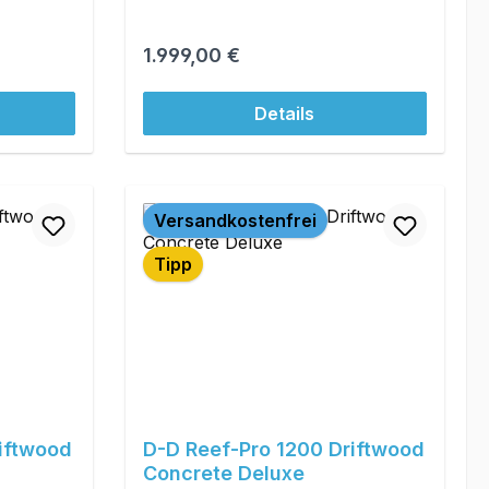
Regulärer Preis:
1.999,00 €
Details
Versandkostenfrei
Tipp
iftwood
D-D Reef-Pro 1200 Driftwood
Concrete Deluxe