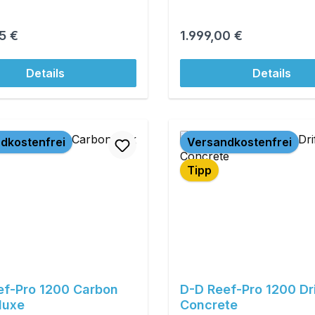
r Preis:
Regulärer Preis:
5 €
1.999,00 €
Details
Details
dkostenfrei
Versandkostenfrei
Tipp
ef-Pro 1200 Carbon
D-D Reef-Pro 1200 Dr
luxe
Concrete