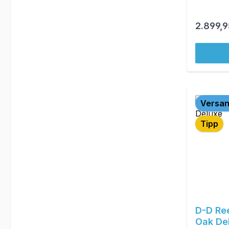
Reguläre
2.899,9
Versan
Tipp
D-D Re
Oak De