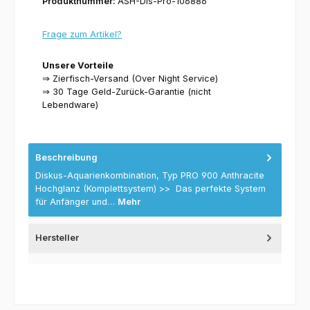
Produktnummer:
ASH-Dis-Pro-106886
Frage zum Artikel?
Unsere Vorteile
⇒ Zierfisch-Versand (Over Night Service)
⇒ 30 Tage Geld-Zurück-Garantie (nicht
Lebendware)
Beschreibung
Diskus-Aquarienkombination, Typ PRO 900 Anthracite
Hochglanz (Komplettsystem) >> Das perfekte System
für Anfänger und…
Mehr
Hersteller