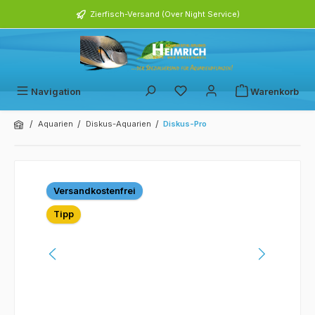
alt springen
Zierfisch-Versand (Over Night Service)
Navigation
Warenkorb
/
/
/
Aquarien
Diskus-Aquarien
Diskus-Pro
Bildergalerie überspringen
Versandkostenfrei
Tipp