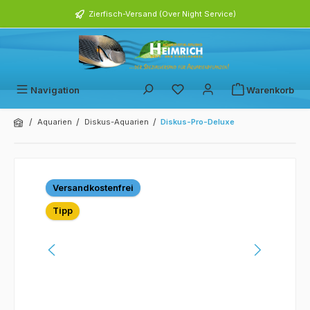
alt springen
Zierfisch-Versand (Over Night Service)
Navigation
Warenkorb
/
/
/
Aquarien
Diskus-Aquarien
Diskus-Pro-Deluxe
Bildergalerie überspringen
Versandkostenfrei
Tipp