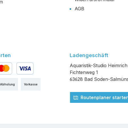
um
AGB
rten
Ladengeschäft
Aquaristik-Studio Heimrich
Fichtenweg 1
edit- oder Debitkarte
63628 Bad Soden-Salmüns
 Abholung
Vorkasse
Routenplaner starte