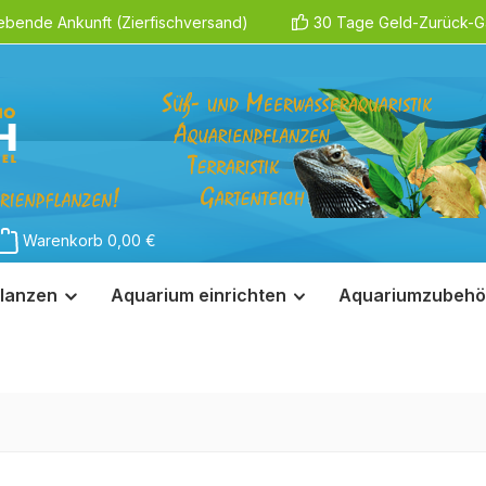
ebende Ankunft (Zierfischversand)
30 Tage Geld-Zurück-Ga
Warenkorb
0,00 €
lanzen
Aquarium einrichten
Aquariumzubehö