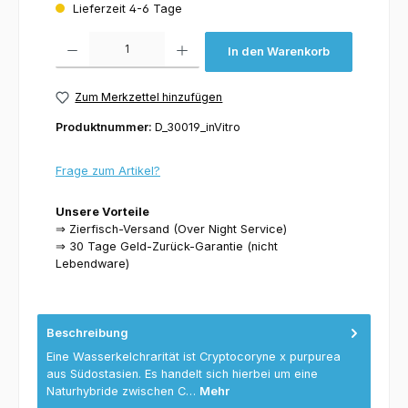
Lieferzeit 4-6 Tage
Produkt Anzahl: Gib den gewünschten Wert ein oder benutze die Schaltflächen um 
In den Warenkorb
Zum Merkzettel hinzufügen
Produktnummer:
D_30019_inVitro
Frage zum Artikel?
Unsere Vorteile
⇒ Zierfisch-Versand (Over Night Service)
⇒ 30 Tage Geld-Zurück-Garantie (nicht
Lebendware)
Beschreibung
Eine Wasserkelchrarität ist Cryptocoryne x purpurea
aus Südostasien. Es handelt sich hierbei um eine
Naturhybride zwischen C…
Mehr