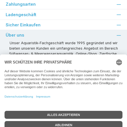
Zahlungsarten
Ladengeschäft
Sicher Einkaufen
Über uns
Unser Aquaristik-Fachgeschäft wurde 1995 gegründet und wir
bieten unseren Kunden ein umfangreiches Angebot im Bereich
Süßwasser- & Meerwasseraquaristik, Online-Shop, Zierfische,
Pflanzen, Aquarienkombinationen, Technikzubehör usw. ! Als
kompetenter Aquaristik-Fachhandelspartner stehen wir Ihnen für
alle Ihre Projekte und Einrichtungs- oder Besatzwünsche zur
Verfügung!
Besuchen Sie uns in unseren Räumlichkeiten oder senden Sie uns
eine E-Mail mit Ihren Wünschen!
Vertrag widerrufen