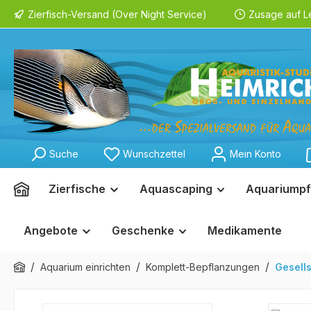
Zierfisch-Versand (Over Night Service)
Zusage auf L
springen
Zur Hauptnavigation springen
Suche
Wunschzettel
Mein Konto
Zierfische
Aquascaping
Aquariumpf
Angebote
Geschenke
Medikamente
/
/
/
Aquarium einrichten
Komplett-Bepflanzungen
Gesell