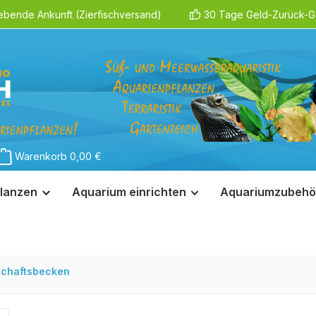
ebende Ankunft (Zierfischversand)
30 Tage Geld-Zurück-Ga
Warenkorb
0,00 €
lanzen
Aquarium einrichten
Aquariumzubehö
schaftsbecken