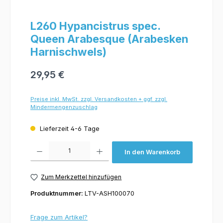
L260 Hypancistrus spec.
Queen Arabesque (Arabesken
Harnischwels)
29,95 €
Preise inkl. MwSt. zzgl. Versandkosten + ggf. zzgl.
Mindermengenzuschlag
Lieferzeit 4-6 Tage
Produkt Anzahl: Gib den gewünschten Wert ein oder benutze die Schaltflächen um 
In den Warenkorb
Zum Merkzettel hinzufügen
Produktnummer:
LTV-ASH100070
Frage zum Artikel?