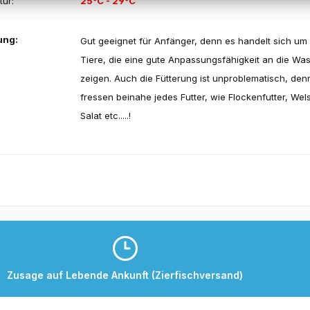
ur:
25°C - 29°C
ung:
Gut geeignet für Anfänger, denn es handelt sich um
Tiere, die eine gute Anpassungsfähigkeit an die Wa
zeigen. Auch die Fütterung ist unproblematisch, den
fressen beinahe jedes Futter, wie Flockenfutter, Wel
Salat etc.....!
Zusage auf Lebende Ankunft (Zierfischversand)