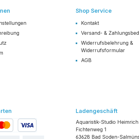
onen
Shop Service
nstellungen
Kontakt
reibung
Versand- & Zahlungsbe
utz
Widerrufsbelehrung &
Widerrufsformular
um
AGB
rten
Ladengeschäft
Aquaristik-Studio Heimrich
Fichtenweg 1
edit- oder Debitkarte
63628 Bad Soden-Salmüns