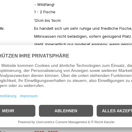
- Wildfang!
1 - 2 Fische
12cm bis 14cm
h:
Es handelt sich um sehr ruhige und friedliche Fische,
Mitinsassen nicht belästigen, sofern genügend Platz
steht. Innerartlich nur moderat aggresiv, wenn genü
Versteckplätze vorhanden. Gegenüber anderen Wel
moderat aggresiv.
osition:
Einige Wurzeln und Höhlen anbieten
n:
Friedlich
ntyp:
Gesellschaftsbecken
Flockenfutter, Lebendfutter, Frostfutter
ärte:
2° - 15° dGH
6,0 - 7,5