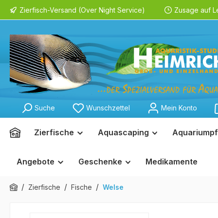
Zierfisch-Versand (Over Night Service)
Zusage auf L
springen
Zur Hauptnavigation springen
Suche
Wunschzettel
Mein Konto
Zierfische
Aquascaping
Aquariumpf
Angebote
Geschenke
Medikamente
/
/
/
Zierfische
Fische
Welse