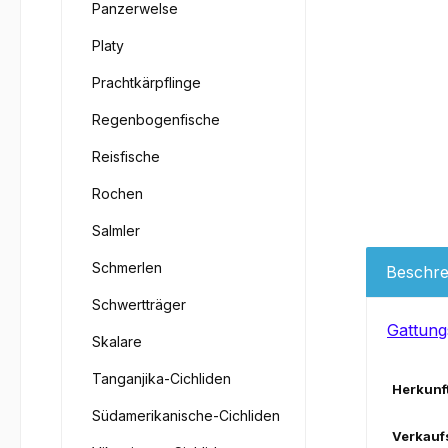
Panzerwelse
Platy
Prachtkärpflinge
Regenbogenfische
Reisfische
Rochen
Salmler
Schmerlen
Beschre
Schwertträger
Gattung
Skalare
Tanganjika-Cichliden
Herkunft
Südamerikanische-Cichliden
Verkauf