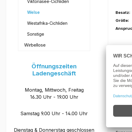
Viktoriasee-Cichliden
Welse
Besatz:
Größe:
Westafrika-Cichliden
Anspruc
Sonstige
Wirbellose
Öffnungszeiten
Beckenp
Ladengeschäft
Verhalte
Aquarie
Montag, Mittwoch, Freitag
Futter:
16.30 Uhr - 19.00 Uhr
Wasserh
Samstag 9.00 Uhr - 14.00 Uhr
PH:
Dienstag & Donnerstag geschlossen