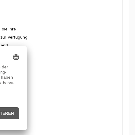
 die ihre
 zur Verfügung
gend
se auch nur