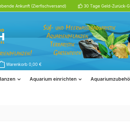
ebende Ankunft (Zierfischversand)
30 Tage Geld-Zurück-Ga
Warenkorb
0,00 €
lanzen
Aquarium einrichten
Aquariumzubehö