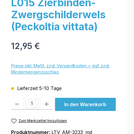
L015 Zierbinden-
Zwergschilderwels
(Peckoltia vittata)
12,95 €
Preise inkl. MwSt. zzgl. Versandkosten + ggf. zzgl.
Mindermengenzuschlag
Lieferzeit 5-10 Tage
Produkt Anzahl: Gib den gewünschten Wert ein oder benutze die Schal
In den Warenkorb
Zum Merkzettel hinzufügen
Produktnummer:
LTV_AM-3233_md