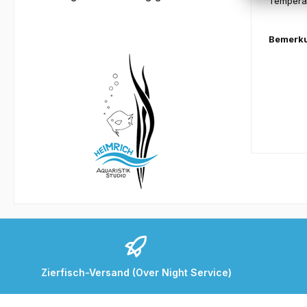
Temperat
Bemerk
Zierfisch-Versand (Over Night Service)