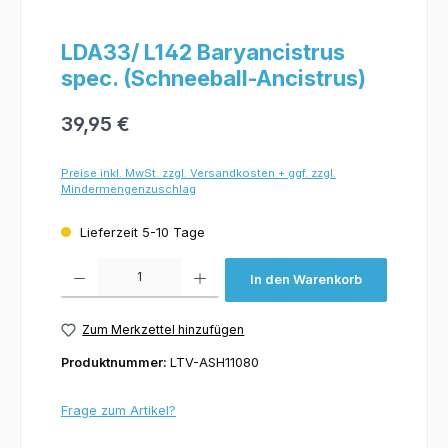
LDA33/ L142 Baryancistrus
spec. (Schneeball-Ancistrus)
39,95 €
Preise inkl. MwSt. zzgl. Versandkosten + ggf. zzgl.
Mindermengenzuschlag
Lieferzeit 5-10 Tage
Produkt Anzahl: Gib den gewünschten Wert ein oder benutze die Schaltflächen um 
In den Warenkorb
Zum Merkzettel hinzufügen
Produktnummer:
LTV-ASH11080
Frage zum Artikel?