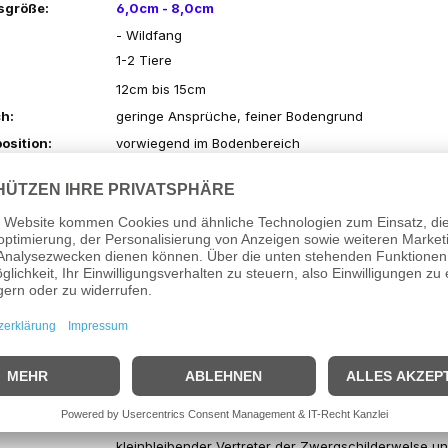
sgröße:
6,0cm - 8,0cm
- Wildfang
1-2 Tiere
12cm bis 15cm
h:
geringe Ansprüche, feiner Bodengrund
osition:
vorwiegend im Bodenbereich
n:
Friedlich
ntyp:
Gesellschaftsbecken + Diskusbecken
Flockenfutter, Lebendfutter, Frostfutter, Welstabletten
ärte:
2° - 18° dGH
6,0 - 7,0
ur:
25°C - 30°C
Panaqolus spec. albomaculatus
ung:
Der
ist ein a
kleinbleibender Vertreter der Zwergschilderwelse und