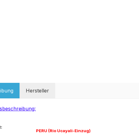
ibung
Hersteller
sbeschreibung:
:
PERU (Rio Ucayali-Einzug)