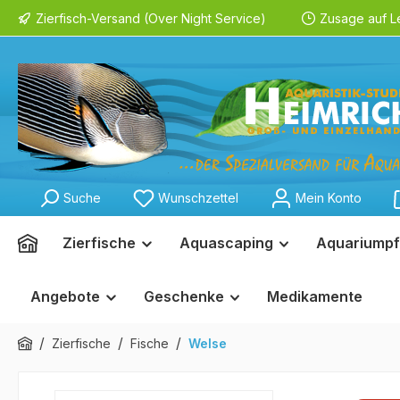
Zierfisch-Versand (Over Night Service)
Zusage auf L
springen
Zur Hauptnavigation springen
Suche
Wunschzettel
Mein Konto
Zierfische
Aquascaping
Aquariumpf
Angebote
Geschenke
Medikamente
/
/
/
Zierfische
Fische
Welse