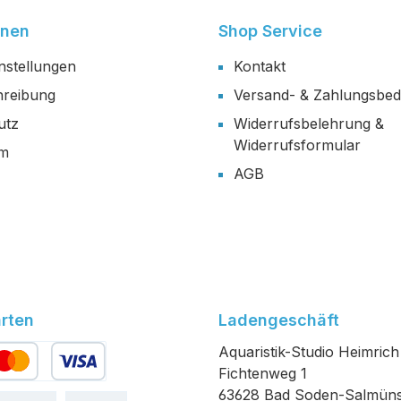
onen
Shop Service
nstellungen
Kontakt
reibung
Versand- & Zahlungsbe
utz
Widerrufsbelehrung &
Widerrufsformular
um
AGB
rten
Ladengeschäft
Aquaristik-Studio Heimrich
Fichtenweg 1
edit- oder Debitkarte
63628 Bad Soden-Salmüns