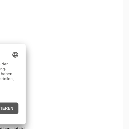
 mit Spirulina
ttraktiver
 benötigt viel