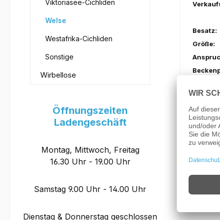
Viktoriasee-Cichliden
Verkauf
Welse
Besatz:
Westafrika-Cichliden
Größe:
Sonstige
Anspruc
Beckenp
Wirbellose
Verhalte
Aquarie
Öffnungszeiten
Futter:
Ladengeschäft
Wasserh
Montag, Mittwoch, Freitag
PH:
16.30 Uhr - 19.00 Uhr
Temperat
Samstag 9.00 Uhr - 14.00 Uhr
Bemerk
Dienstag & Donnerstag geschlossen