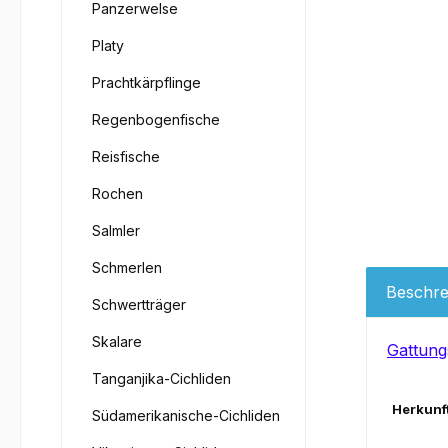
Panzerwelse
Platy
Prachtkärpflinge
Regenbogenfische
Reisfische
Rochen
Salmler
Schmerlen
Beschre
Schwertträger
Skalare
Gattung
Tanganjika-Cichliden
Herkunft
Südamerikanische-Cichliden