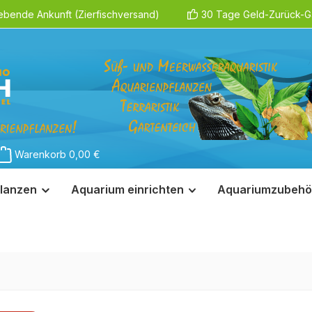
ebende Ankunft (Zierfischversand)
30 Tage Geld-Zurück-Ga
Warenkorb
0,00 €
lanzen
Aquarium einrichten
Aquariumzubehö