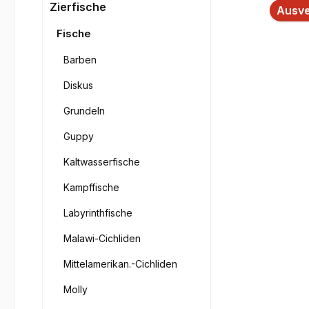
Bilderga
Zierfische
Ausve
Fische
Barben
Diskus
Grundeln
Guppy
Kaltwasserfische
Kampffische
Labyrinthfische
Malawi-Cichliden
Mittelamerikan.-Cichliden
Molly