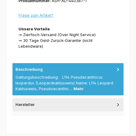
Produktnummer:
ASH-AD-440387-1
Frage zum Artikel?
Unsere Vorteile
⇒ Zierfisch-Versand (Over Night Service)
⇒ 30 Tage Geld-Zurück-Garantie (nicht
Lebendware)
Beschreibung
Gattungsbeschreibung: L114 Pseudacanthicus
leopardus (Leopardkaktuswels) Name: L114 Leopard
Kaktuswels, Pseudoacanthic…
Mehr
Hersteller