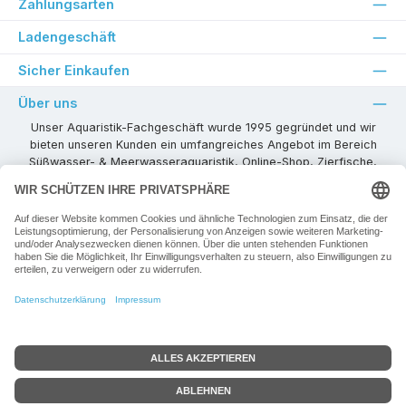
Zahlungsarten
Ladengeschäft
Sicher Einkaufen
Über uns
Unser Aquaristik-Fachgeschäft wurde 1995 gegründet und wir
bieten unseren Kunden ein umfangreiches Angebot im Bereich
Süßwasser- & Meerwasseraquaristik, Online-Shop, Zierfische,
Pflanzen, Aquarienkombinationen, Technikzubehör usw. ! Als
kompetenter Aquaristik-Fachhandelspartner stehen wir Ihnen für
alle Ihre Projekte und Einrichtungs- oder Besatzwünsche zur
Verfügung!
Besuchen Sie uns in unseren Räumlichkeiten oder senden Sie uns
eine E-Mail mit Ihren Wünschen!
Vertrag widerrufen
Alle Preise inkl. gesetzl. Mehrwertsteuer zzgl.
Versandkosten
+ ggf. zzgl.