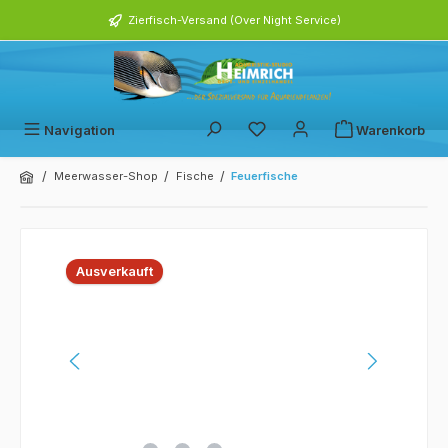
alt springen
Zierfisch-Versand (Over Night Service)
Navigation
Warenkorb
/
/
/
Meerwasser-Shop
Fische
Feuerfische
Bildergalerie überspringen
Ausverkauft