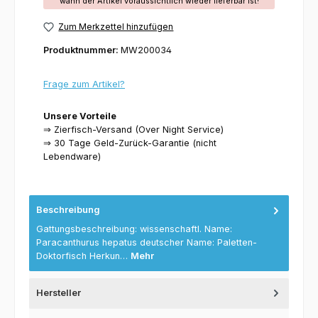
wann der Artikel voraussichtlich wieder lieferbar ist!
Zum Merkzettel hinzufügen
Produktnummer:
MW200034
Frage zum Artikel?
Unsere Vorteile
⇒ Zierfisch-Versand (Over Night Service)
⇒ 30 Tage Geld-Zurück-Garantie (nicht
Lebendware)
Beschreibung
Gattungsbeschreibung: wissenschaftl. Name:
Paracanthurus hepatus deutscher Name: Paletten-
Doktorfisch Herkun…
Mehr
Hersteller