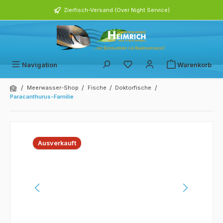
alt springen
Zierfisch-Versand (Over Night Service)
Navigation
Warenkorb
/
/
/
/
Meerwasser-Shop
Fische
Doktorfische
Paracanthurus-Familie
Bildergalerie überspringen
Ausverkauft